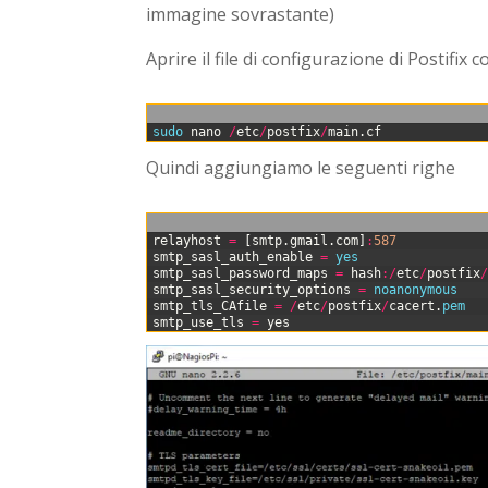
immagine sovrastante)
Aprire il file di configurazione di Postifix 
0
sudo 
nano
/
etc
/
postfix
/
main
.
cf
Quindi aggiungiamo le seguenti righe
0
relayhost
=
[
smtp
.
gmail
.
com
]
:
587
1
smtp_sasl_auth_enable
=
yes
2
smtp_sasl_password_maps
=
hash
:
/
etc
/
postfix
3
smtp_sasl_security_options
=
noanonymous
4
smtp_tls_CAfile
=
/
etc
/
postfix
/
cacert
.
pem
5
smtp_use_tls
=
yes