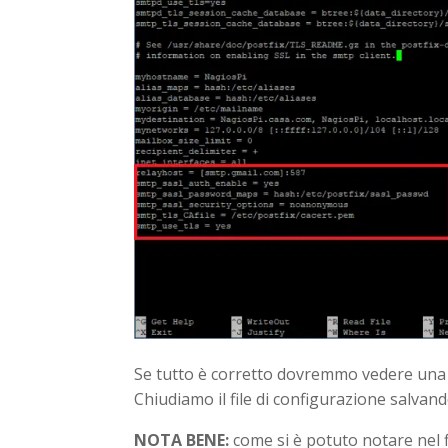
Se tutto è corretto dovremmo vedere una
Chiudiamo il file di configurazione salvan
NOTA BENE:
come si è potuto notare nel f