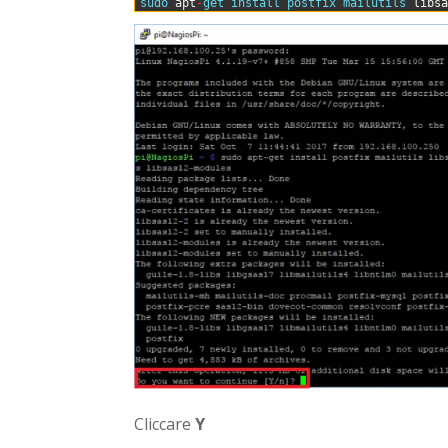
0
sudo 
apt
-
get 
install 
postfix 
mailutils 
libs
Cliccare
Y