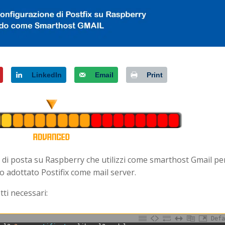
LinkedIn
Email
Print
ver di posta su Raspberry che utilizzi come smarthost Gmail pe
o adottato Postifix come mail server.
tti necessari:
Defa