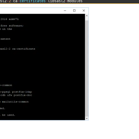
asl2
-
2
ca
-
certificates 
libsasl2
-
modules