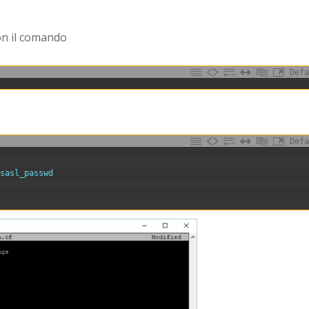
con il comando
Defa
Defa
/
sasl_passwd