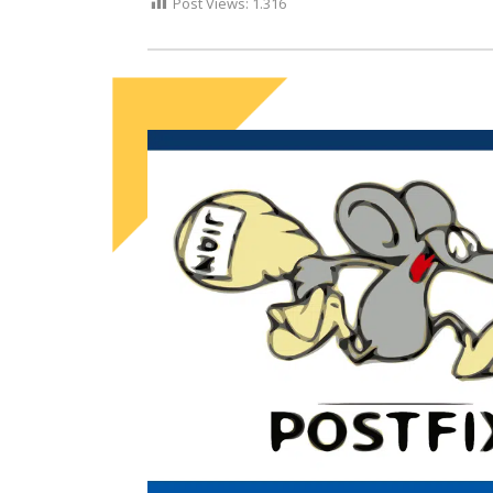
Post Views:
1.316