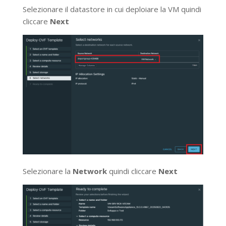
Selezionare il datastore in cui deploiare la VM quindi
cliccare
Next
Selezionare la
Network
quindi cliccare
Next