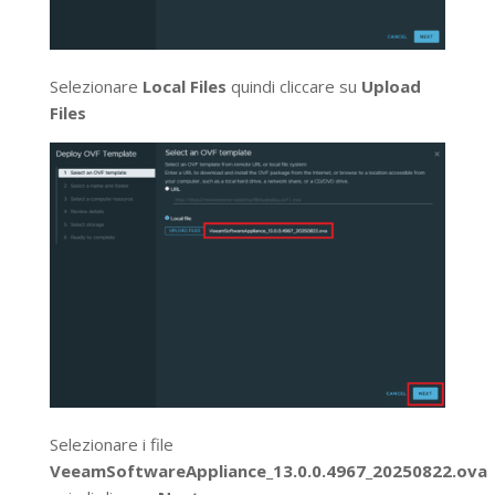
Selezionare
Local Files
quindi cliccare su
Upload
Files
Selezionare i file
VeeamSoftwareAppliance_13.0.0.4967_20250822.ova