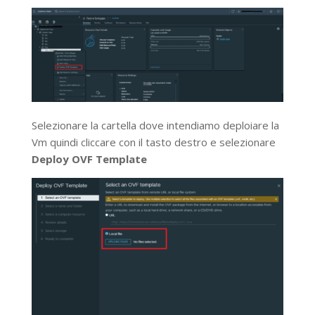
Selezionare la cartella dove intendiamo deploiare la
Vm quindi cliccare con il tasto destro e selezionare
Deploy OVF Template