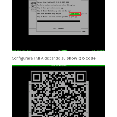
Configurare l’MFA cliccando su
Show QR-Code