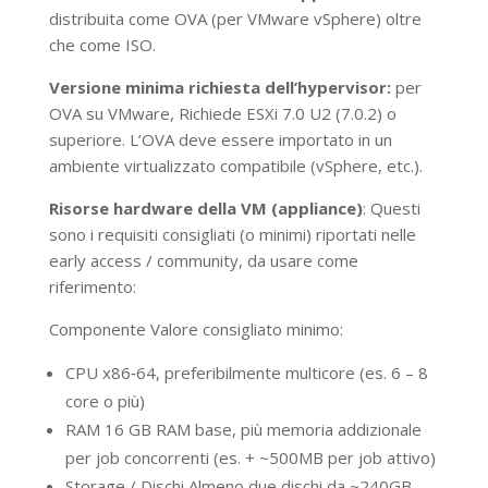
distribuita come OVA (per VMware vSphere) oltre
che come ISO.
Versione minima richiesta dell’hypervisor:
per
OVA su VMware, Richiede ESXi 7.0 U2 (7.0.2) o
superiore. L’OVA deve essere importato in un
ambiente virtualizzato compatibile (vSphere, etc.).
Risorse hardware della VM (appliance)
: Questi
sono i requisiti consigliati (o minimi) riportati nelle
early access / community, da usare come
riferimento:
Componente Valore consigliato minimo:
CPU x86‑64, preferibilmente multicore (es. 6 – 8
core o più)
RAM 16 GB RAM base, più memoria addizionale
per job concorrenti (es. + ~500MB per job attivo)
Storage / Dischi Almeno due dischi da ~240GB