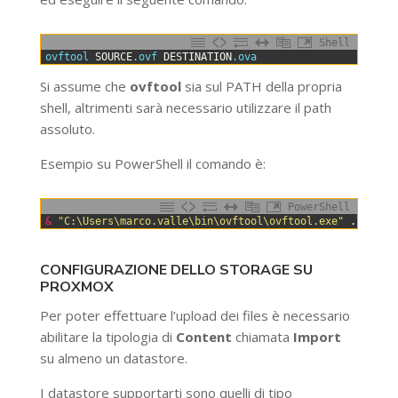
Shell
0
ovftool 
SOURCE
.ovf
DESTINATION
.ova
Si assume che
ovftool
sia sul PATH della propria
shell, altrimenti sarà necessario utilizzare il path
assoluto.
Esempio su PowerShell il comando è:
PowerShell
0
&
"C:\Users\marco.valle\bin\ovftool\ovftool.exe"
.
\
VM_da
CONFIGURAZIONE DELLO STORAGE SU
PROXMOX
Per poter effettuare l’upload dei files è necessario
abilitare la tipologia di
Content
chiamata
Import
su almeno un datastore.
I datastore supportarti sono quelli di tipo