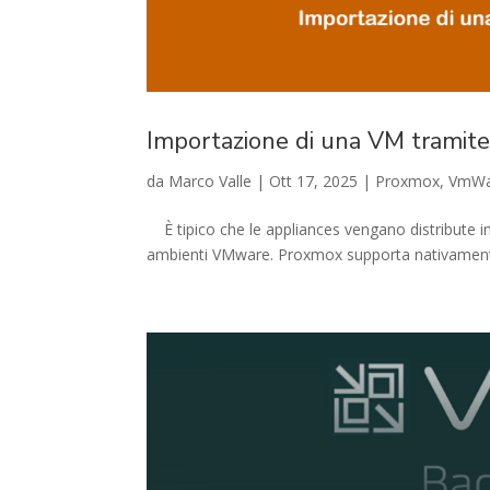
Importazione di una VM tramit
da
Marco Valle
|
Ott 17, 2025
|
Proxmox
,
VmWa
È tipico che le appliances vengano distribute in 
ambienti VMware. Proxmox supporta nativamente l’