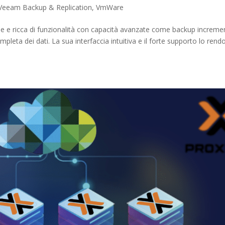
Veeam Backup & Replication
,
VmWare
e e ricca di funzionalità con capacità avanzate come backup incremen
pleta dei dati. La sua interfaccia intuitiva e il forte supporto lo ren