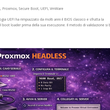
t
,
Proxmox
,
Secure Boot
,
UEFI
,
VmWare
UEFI ha rimpiazzato da molti anni il BIOS classico e sfrutta la
del boot loader prima della sua esecuzione. Il metodo di validazione si