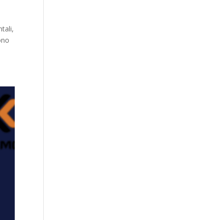
tali,
dono