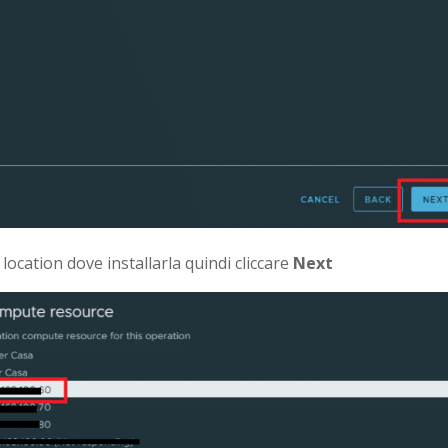
 location dove installarla quindi cliccare
Next