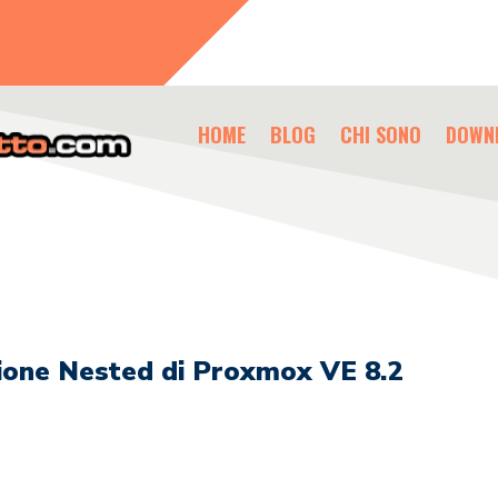
HOME
BLOG
CHI SONO
DOWN
zione Nested di Proxmox VE 8.2
i