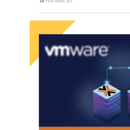
Post Views:
921