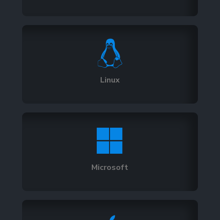

Linux

Microsoft