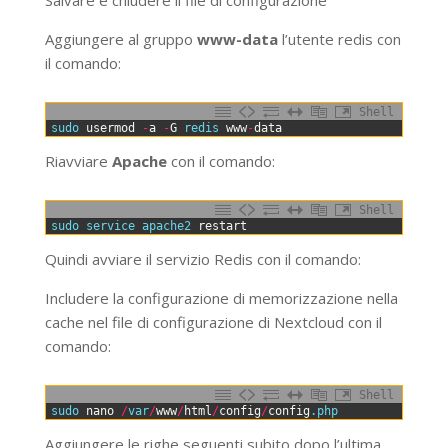
Aggiungere al gruppo
www-data
l’utente redis con
il comando:
Shell
0
sudo 
usermod
-
a
-
G
redis 
www
-
data
Riavviare
Apache
con il comando:
Shell
0
sudo 
service 
apache2 
restart
Quindi avviare il servizio Redis con il comando:
Includere la configurazione di memorizzazione nella
cache nel file di configurazione di Nextcloud con il
comando:
Shell
0
sudo 
nano
/
var
/
www
/
html
/
config
/
config
.php
Aggiungere le righe seguenti subito dopo l’ultima