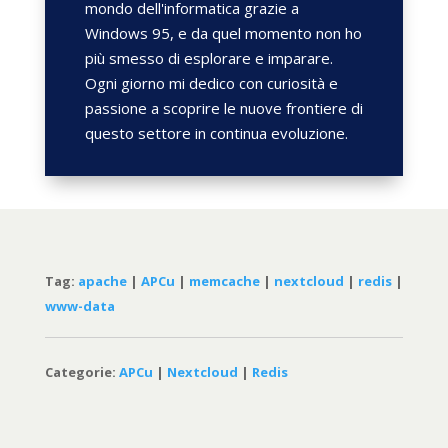
mondo dell'informatica grazie a
Windows 95, e da quel momento non ho
più smesso di esplorare e imparare.
Ogni giorno mi dedico con curiosità e
passione a scoprire le nuove frontiere di
questo settore in continua evoluzione.
Tag:
apache
|
APCu
|
memcache
|
nextcloud
|
redis
|
www-data
Categorie:
APCu
|
Nextcloud
|
Redis