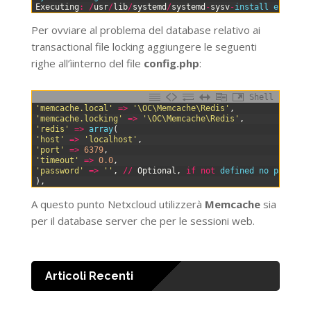
1
Executing
:
/
usr
/
lib
/
systemd
/
systemd
-
sysv
-
install 
enable 
Per ovviare al problema del database relativo ai
transactional file locking aggiungere le seguenti
righe all’ìinterno del file
config.php
:
Shell
0
'memcache.local'
=
>
'\OC\Memcache\Redis'
,
1
'memcache.locking'
=
>
'\OC\Memcache\Redis'
,
2
'redis'
=
>
array
(
3
'host'
=
>
'localhost'
,
4
'port'
=
>
6379
,
5
'timeout'
=
>
0.0
,
6
'password'
=
>
''
,
/
/
Optional
,
if
not
defined 
no 
passwor
7
)
,
A questo punto Netxcloud utilizzerà
Memcache
sia
per il database server che per le sessioni web.
Articoli Recenti