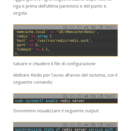
riga e prima dell’ultima parentesi e del punto e
virgola.
Shell
0
'memcache.local'
=
>
'\OC\Memcache\Redis'
,
1
'redis'
=
>
array
(
2
'host'
=
>
'/var/run/redis/redis.sock'
,
3
'port'
=
>
0
,
4
'timeout'
=
>
1.5
,
5
)
,
Salvare e chiudere il file di configurazione
Abilitare Redis per l’avvio all’avvio del sistema, con il
seguente comando:
Shell
0
sudo 
systemctl 
enable 
redis
-
server
Dovremmo visualizzare il seguente output:
Shell
0
Synchronizing 
state 
of 
redis
-
server
.service
with 
SysV 
se