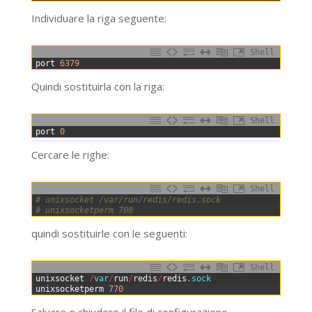
Individuare la riga seguente:
Shell
0
port
6379
Quindi sostituirla con la riga:
Shell
0
port
0
Cercare le righe:
Shell
0
# unixsocket /var/run/redis/redis.sock
1
# unixsocketperm 700
quindi sostituirle con le seguenti:
Shell
0
unixsocket
/
var
/
run
/
redis
/
redis
.sock
1
unixsocketperm
770
Salvare e chiudere il file di configurazione