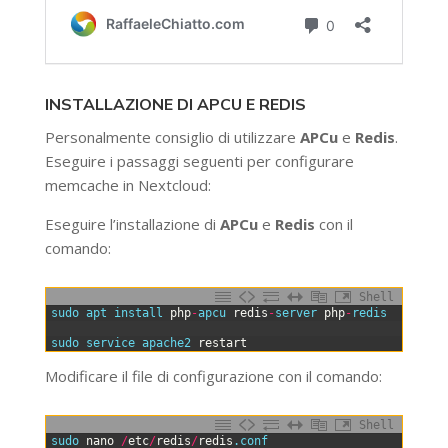
INSTALLAZIONE DI APCU E REDIS
Personalmente consiglio di utilizzare
APCu
e
Redis
.
Eseguire i passaggi seguenti per configurare
memcache in Nextcloud:
Eseguire l’installazione di
APCu
e
Redis
con il
comando:
Shell
0
sudo 
apt 
install 
php
-
apcu 
redis
-
server 
php
-
redis
1
2
sudo 
service 
apache2 
restart
Modificare il file di configurazione con il comando:
Shell
0
sudo 
nano
/
etc
/
redis
/
redis
.conf