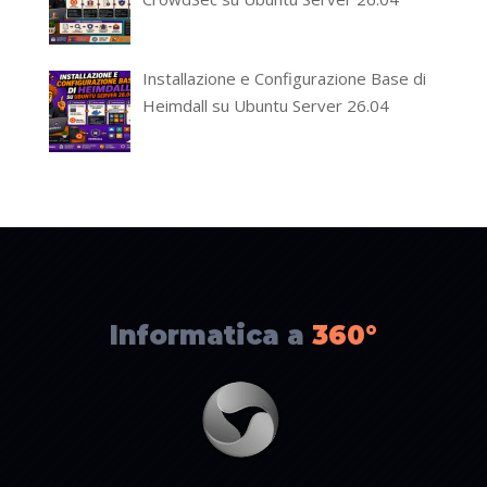
Installazione e Configurazione Base di
Heimdall su Ubuntu Server 26.04
Informatica a
360°