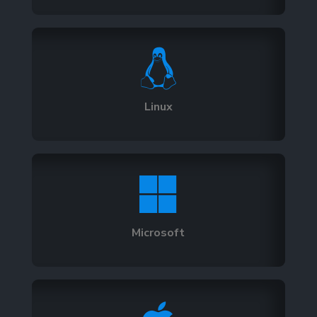

Linux

Microsoft