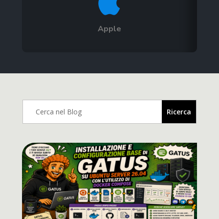

Apple