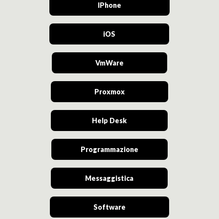
IPhone
iOS
VmWare
Proxmox
Help Desk
Programmazione
Messaggistica
Software