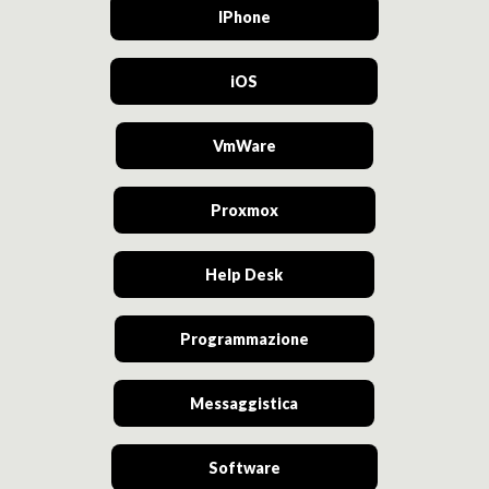
IPhone
iOS
VmWare
Proxmox
Help Desk
Programmazione
Messaggistica
Software