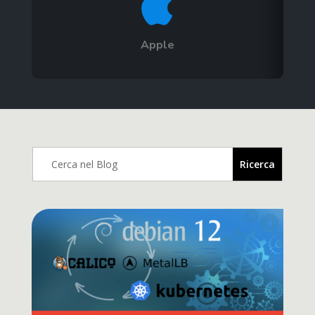

Apple