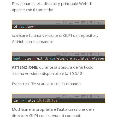
Posizionarsi nella directory principale Web di
Apache con il comando:
Shell
0
cd
/
var
/
www
/
scaricare l’ultima versione di GLPI dal repository
GitHub con il comando:
Shell
0
wget 
https
:
/
/
github
.com
/
glpi
-
project
/
glpi
/
releases
/
downl
ATTENZIONE:
durante la stesura dell’articolo
l’ultima versione disponibile è la 10.0.18
Estrarre il file scaricato con il comando:
Shell
0
tar
-
xf 
glpi
-
10.0.18.tgz
Modificare la proprietà e l’autorizzazione della
directory GLPI con i seguenti comandi: