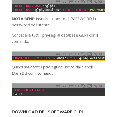
MySQL
0
CREATE
DATABASE
dbglpi;
1
CREATE USER
glpi@localhost
IDENTIFIED BY
'PASSWORD'
;
NOTA BENE
: inserire al posto di PASSWORD la
password dell’utente
Concecere tutti i privilegi al database GLPI con il
comando:
MySQL
0
GRANT
ALL
PRIVILEGES
ON
dbglpi.*
TO
glpi@localhost;
Quindi svuotare i privilegi ed uscire dalla shell
MariaDB con i comandi:
MySQL
0
FLUSH
PRIVILEGES
;
1
EXIT
;
DOWNLOAD DEL SOFTWARE GLPI