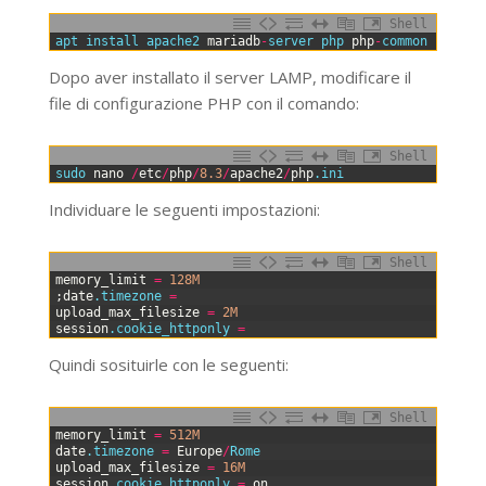
Shell
0
apt 
install 
apache2 
mariadb
-
server 
php 
php
-
common 
php
-
my
Dopo aver installato il server LAMP, modificare il
file di configurazione PHP con il comando:
Shell
0
sudo 
nano
/
etc
/
php
/
8.3
/
apache2
/
php
.ini
Individuare le seguenti impostazioni:
Shell
0
memory_limit
=
128M
1
;
date
.timezone
=
2
upload_max_filesize
=
2M
3
session
.cookie_httponly
=
Quindi sosituirle con le seguenti:
Shell
0
memory_limit
=
512M
1
date
.timezone
=
Europe
/
Rome
2
upload_max_filesize
=
16M
3
session
.cookie_httponly
=
on