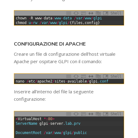
Shell
0
chown
-
R
www
-
data
:
www
-
data
/
var
/
www
/
glpi
1
chmod
u
+
rw
/
var
/
www
/
glpi
/
{
files
,
config
}
CONFIGURAZIONE DI APACHE
Creare un file di configurazione dell’host virtuale
Apache per ospitare GLPI con il comando:
Shell
0
nano
/
etc
/
apache2
/
sites
-
available
/
glpi
.conf
Inserire all’interno del file la seguente
configurazione:
Shell
0
<
VirtualHost
*
:
80
>
1
ServerName 
glpi
-
server
.lab
.prv
2
3
DocumentRoot
/
var
/
www
/
glpi
/
public
4