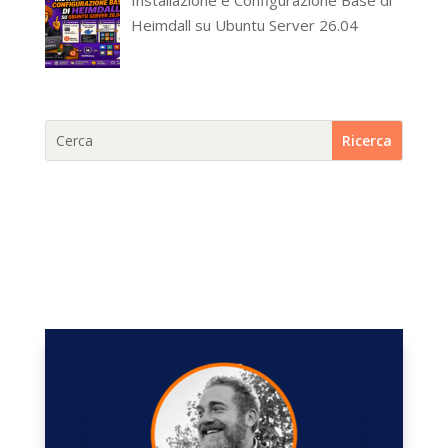
Installazione e Configurazione Base di
Heimdall su Ubuntu Server 26.04