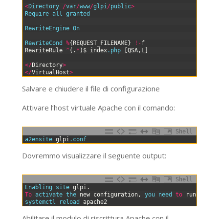
5
<
Directory
/
var
/
www
/
glpi
/
public
>
6
Require
all
granted
7
8
RewriteEngine
On
9
10
RewriteCond
%
{
REQUEST_FILENAME
}
!
-
f
11
RewriteRule
^
(
.
*
)
$
index
.php
[
QSA
,
L
]
12
13
<
/
Directory
>
14
<
/
VirtualHost
>
Salvare e chiudere il file di configurazione
Attivare l’host virtuale Apache con il comando:
Shell
0
a2ensite 
glpi
.conf
Dovremmo visualizzare il seguente output:
Shell
0
Enabling 
site 
glpi
.
1
To
activate 
the 
new
configuration
,
you 
need 
to
run
:
2
systemctl 
reload 
apache2
Abilitare il modulo di riscrittura Apache con il