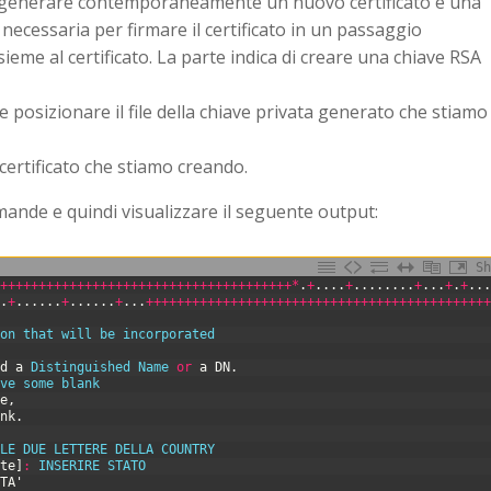
 generare contemporaneamente un nuovo certificato e una
necessaria per firmare il certificato in un passaggio
ieme al certificato. La parte indica di creare una chiave RSA
posizionare il file della chiave privata generato che stiamo
certificato che stiamo creando.
nde e quindi visualizzare il seguente output:
Sh
++
++
++
++
++
++
++
++
++
++
++
++
++
++
++
++
++
++
++
+
*
.
+
.
.
.
.
+
.
.
.
.
.
.
.
.
+
.
.
.
+
.
+
.
.
.
.
+
.
.
.
.
.
.
+
.
.
.
.
.
.
+
.
.
.
++
++
++
++
++
++
++
++
++
++
++
++
++
++
++
++
++
++
++
++
++
++
ion 
that 
will 
be 
incorporated
ed
a
Distinguished 
Name 
or
a
DN
.
ave 
some 
blank
ue
,
ank
.
 
LE 
DUE 
LETTERE 
DELLA 
COUNTRY
ate
]
:
INSERIRE 
STATO
TTA
'