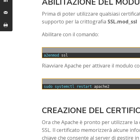
ABILITAZIONE DEL MODU
Prima di poter utilizzare qualsiasi certif
supporto per la crittografia
SSL.mod_ssl
Abilitare con il comando:
0
a2enmod 
ssl
Riavviare Apache per attivare il modulo c
0
sudo 
systemctl 
restart 
apache2
CREAZIONE DEL CERTIFI
Ora che Apache è pronto per utilizzare la 
SSL. Il certificato memorizzerà alcune inf
chiave che consente al server di gestire in 