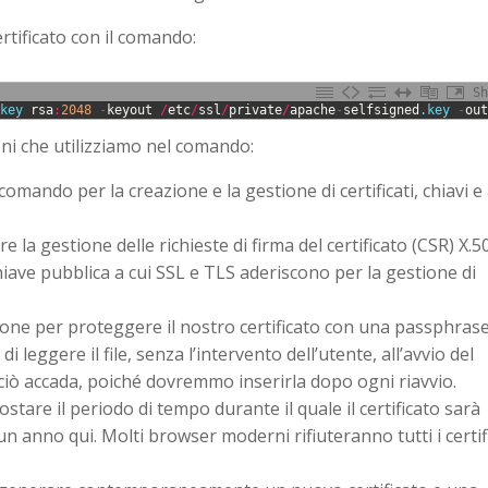
ertificato con il comando:
Sh
wkey 
rsa
:
2048
-
keyout
/
etc
/
ssl
/
private
/
apache
-
selfsigned
.key
-
ou
oni che utilizziamo nel comando:
comando per la creazione e la gestione di certificati, chiavi e 
are la gestione delle richieste di firma del certificato (CSR) X.5
hiave pubblica a cui SSL e TLS aderiscono per la gestione di
zione per proteggere il nostro certificato con una passphrase
leggere il file, senza l’intervento dell’utente, all’avvio del
iò accada, poiché dovremmo inserirla dopo ogni riavvio.
stare il periodo di tempo durante il quale il certificato sarà
n anno qui. Molti browser moderni rifiuteranno tutti i certif