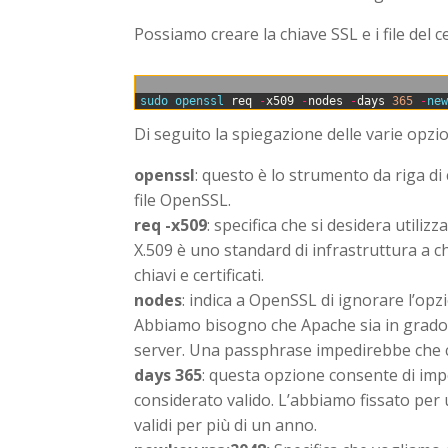
Possiamo creare la chiave SSL e i file del c
0
sudo 
openssl 
req
-
x509
-
nodes
-
days
365
-
ne
Di seguito la spiegazione delle varie opzi
openssl
: questo è lo strumento da riga di 
file OpenSSL.
req -x509
: specifica che si desidera utilizz
X.509 è uno standard di infrastruttura a c
chiavi e certificati.
nodes
: indica a OpenSSL di ignorare l’op
Abbiamo bisogno che Apache sia in grado di 
server. Una passphrase impedirebbe che c
days 365
: questa opzione consente di impo
considerato valido. L’abbiamo fissato per u
validi per più di un anno.