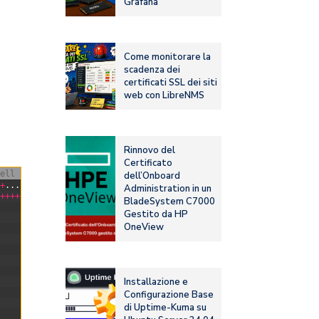
Grafana
Come monitorare la
scadenza dei
certificati SSL dei siti
web con LibreNMS
Rinnovo del
Certificato
ell
dell’Onboard
.
+
.
.
.
.
.
.
.
.
.
.
.
.
.
.
.
.
.
.
.
.
+
.
+
.
.
.
.
.
+
.
.
.
.
+
.
.
.
.
.
.
.
.
.
.
.
+
.
+
.
.
.
++
++
++
++
++
+
Administration in un
++
++
++
++
++
++
++
++
++
++
+
*
.
+
.
.
.
.
.
+
.
.
.
.
+
.
.
.
+
.
.
+
.
.
.
+
.
.
.
.
+
.
.
.
.
.
.
.
.
+
.
.
.
+
BladeSystem C7000
Gestito da HP
OneView
Installazione e
Configurazione Base
di Uptime-Kuma su