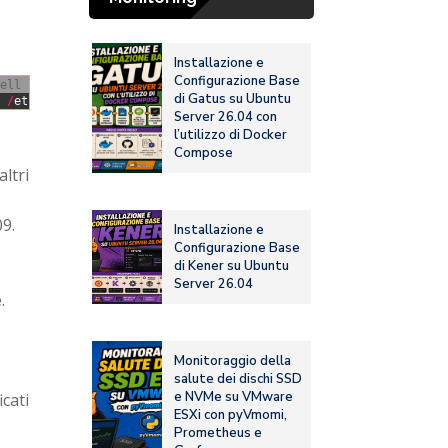
Installazione e
Configurazione Base
ell
di Gatus su Ubuntu
t
/
etc
/
ssl
/
certs
/
apache
-
selfsigned
.crt
Server 26.04 con
l’utilizzo di Docker
Compose
altri
09.
Installazione e
Configurazione Base
di Kener su Ubuntu
Server 26.04
.
Monitoraggio della
salute dei dischi SSD
e NVMe su VMware
icati
ESXi con pyVmomi,
Prometheus e