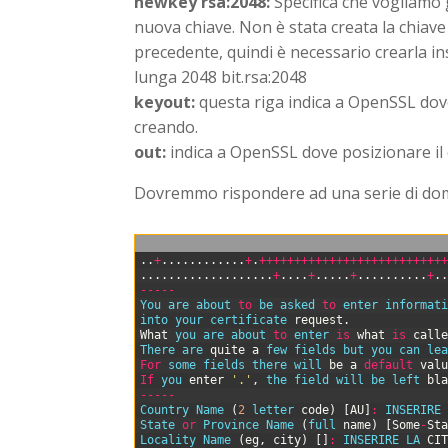
newkey rsa:2048:
Specifica che vogliamo
nuova chiave. Non è stata creata la chiave 
precedente, quindi è necessario crearla ins
lunga 2048 bit.rsa:2048
keyout:
questa riga indica a OpenSSL dove 
creando.
out:
indica a OpenSSL dove posizionare il 
Dovremmo rispondere ad una serie di doma
0
.
.
+
.
.
.
.
.
.
.
.
.
.
.
.
+
.
++
++
++
++
++
++
++
++
++
++
++
++
++
1
.
.
.
.
.
.
.
.
.
.
.
.
.
.
.
.
.
.
.
+
.
.
.
.
+
.
.
.
.
.
+
.
.
.
.
.
.
.
.
.
.
+
.
2
--
--
-
3
You 
are 
about 
to
be 
asked 
to
enter 
informat
4
into 
your 
certificate 
request
.
5
What
you 
are 
about 
to
enter 
is
what
is
call
6
There 
are 
quite
a
few 
fields 
but 
you 
can 
le
7
For
some 
fields 
there 
will 
be
a
default
val
8
If
you 
enter
'.'
,
the 
field 
will 
be 
left 
bl
9
--
--
-
10
Country 
Name
(
2
letter 
code
)
[
AU
]
:
INSERIRE
11
State 
or
Province 
Name
(
full 
name
)
[
Some
-
St
12
Locality 
Name
(
eg
,
city
)
[
]
:
INSERIRE 
LA 
CI