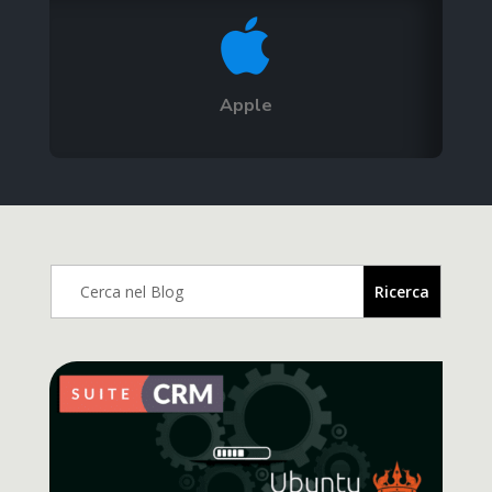

Apple