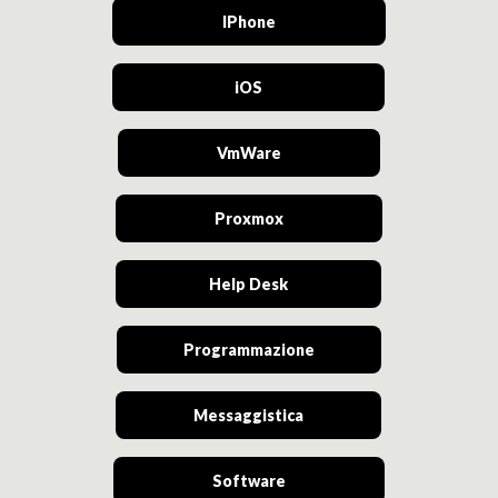
IPhone
iOS
VmWare
Proxmox
Help Desk
Programmazione
Messaggistica
Software