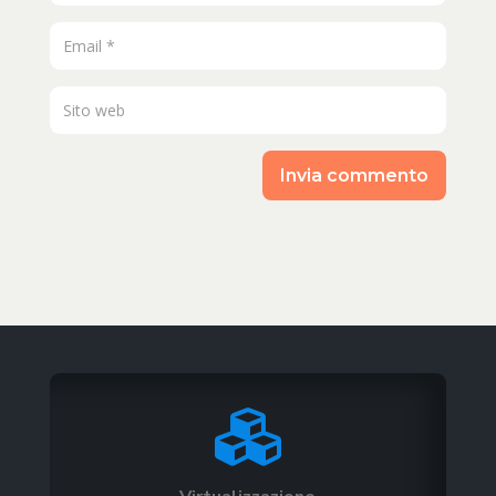
Invia commento
