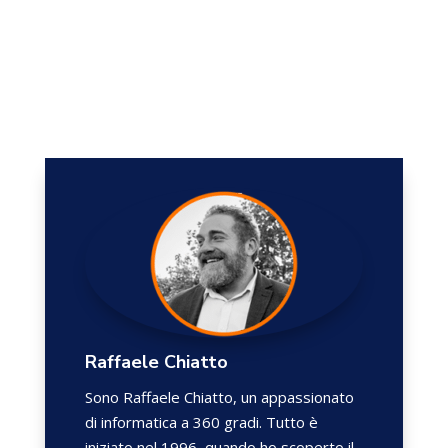
Raffaele Chiatto
Sono Raffaele Chiatto, un appassionato
di informatica a 360 gradi. Tutto è
iniziato nel 1996, quando ho scoperto il