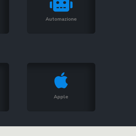

Automazione

Apple