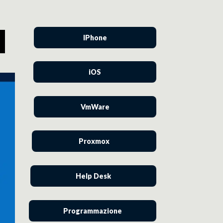
IPhone
iOS
VmWare
Proxmox
Help Desk
Programmazione