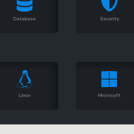


Database
Security


Linux
Microsoft