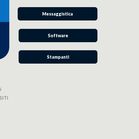
Messaggistica
Software
Stampanti
i
ISITI