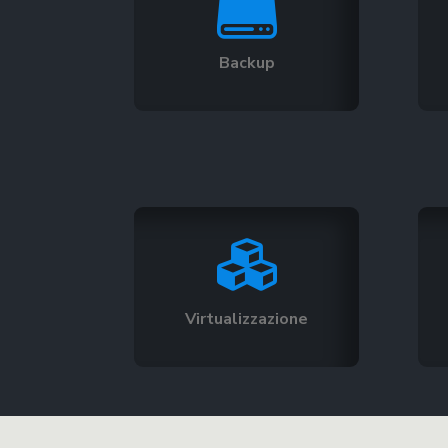

Backup

Virtualizzazione