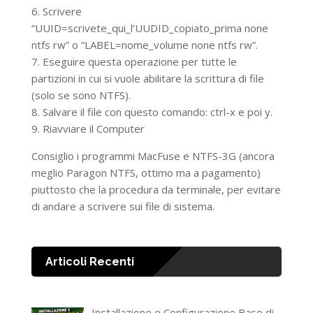
6. Scrivere
“UUID=scrivete_qui_l’UUDID_copiato_prima none
ntfs rw” o “LABEL=nome_volume none ntfs rw”.
7. Eseguire questa operazione per tutte le
partizioni in cui si vuole abilitare la scrittura di file
(solo se sono NTFS).
8. Salvare il file con questo comando: ctrl-x e poi y.
9. Riavviare il Computer
Consiglio i programmi MacFuse e NTFS-3G (ancora
meglio Paragon NTFS, ottimo ma a pagamento)
piuttosto che la procedura da terminale, per evitare
di andare a scrivere sui file di sistema.
Articoli Recenti
Installazione e Configurazione Base di