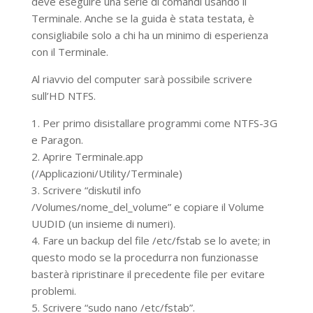
deve eseguire una serie di comandi usando il
Terminale. Anche se la guida è stata testata, è
consigliabile solo a chi ha un minimo di esperienza
con il Terminale.
Al riavvio del computer sarà possibile scrivere
sull’HD NTFS.
1. Per primo disistallare programmi come NTFS-3G
e Paragon.
2. Aprire Terminale.app
(/Applicazioni/Utility/Terminale)
3. Scrivere “diskutil info
/Volumes/nome_del_volume” e copiare il Volume
UUDID (un insieme di numeri).
4. Fare un backup del file /etc/fstab se lo avete; in
questo modo se la procedurra non funzionasse
basterà ripristinare il precedente file per evitare
problemi.
5. Scrivere “sudo nano /etc/fstab”.