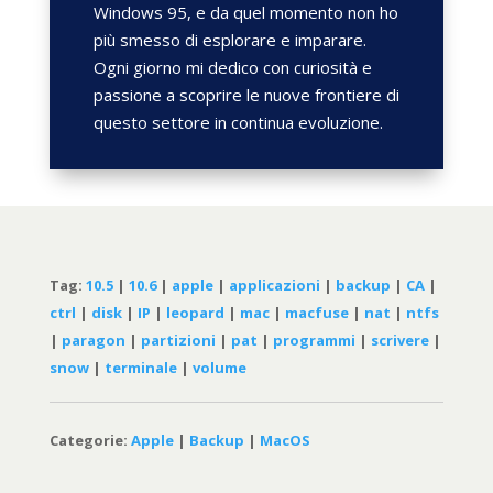
Windows 95, e da quel momento non ho
più smesso di esplorare e imparare.
Ogni giorno mi dedico con curiosità e
passione a scoprire le nuove frontiere di
questo settore in continua evoluzione.
Tag:
10.5
|
10.6
|
apple
|
applicazioni
|
backup
|
CA
|
ctrl
|
disk
|
IP
|
leopard
|
mac
|
macfuse
|
nat
|
ntfs
|
paragon
|
partizioni
|
pat
|
programmi
|
scrivere
|
snow
|
terminale
|
volume
Categorie:
Apple
|
Backup
|
MacOS