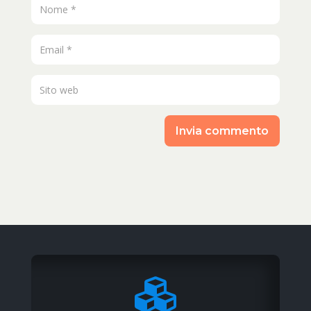
Invia commento
