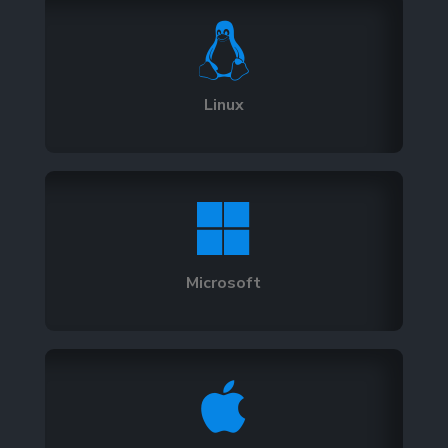

Linux

Microsoft
