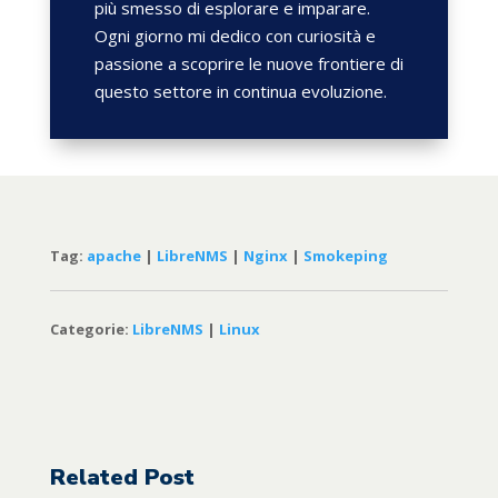
più smesso di esplorare e imparare.
Ogni giorno mi dedico con curiosità e
passione a scoprire le nuove frontiere di
questo settore in continua evoluzione.
Tag:
apache
|
LibreNMS
|
Nginx
|
Smokeping
Categorie:
LibreNMS
|
Linux
Related Post