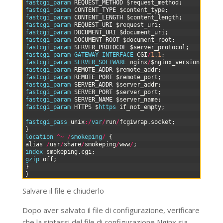
7
fastcgi_param 
REQUEST
_
METHOD
$
request_method
;
8
fastcgi_param 
CONTENT
_
TYPE
$
content_type
;
9
fastcgi_param 
CONTENT
_
LENGTH
$
content_length
;
10
fastcgi_param 
REQUEST
_
URI
$
request_uri
;
11
fastcgi_param 
DOCUMENT
_
URI
$
document_uri
;
12
fastcgi_param 
DOCUMENT
_
ROOT
$
document_root
;
13
fastcgi_param 
SERVER
_
PROTOCOL
$
server_protocol
;
14
fastcgi_param 
GATEWAY_INTERFACE 
CGI
/
1.1
;
15
fastcgi_param 
SERVER_SOFTWARE 
nginx
/
$
nginx_version
;
16
fastcgi_param 
REMOTE
_
ADDR
$
remote_addr
;
17
fastcgi_param 
REMOTE
_
PORT
$
remote_port
;
18
fastcgi_param 
SERVER
_
ADDR
$
server_addr
;
19
fastcgi_param 
SERVER
_
PORT
$
server_port
;
20
fastcgi_param 
SERVER
_
NAME
$
server_name
;
21
fastcgi_param 
HTTPS
$
https 
if_not_empty
;
22
23
fastcgi_pass 
unix
:
/
var
/
run
/
fcgiwrap
.
socket
;
24
}
25
location
^
~
/
smokeping
/
{
26
alias
/
usr
/
share
/
smokeping
/
www
/
;
27
index 
smokeping
.
cgi
;
28
gzip 
off
;
29
}
30
}
Salvare il file e chiuderlo
Dopo aver salvato il file di configurazione, verificare
che la sintassi del file di configurazione Nginx sia