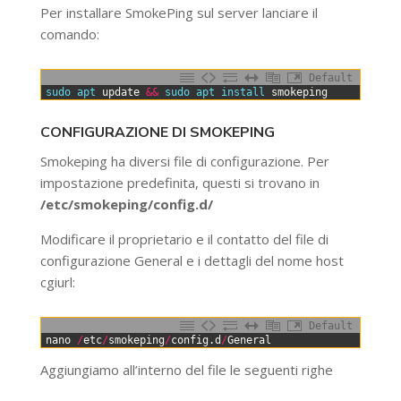
Per installare SmokePing sul server lanciare il
comando:
Default
0
sudo 
apt 
update
&&
sudo 
apt 
install 
smokeping
CONFIGURAZIONE DI SMOKEPING
Smokeping ha diversi file di configurazione. Per
impostazione predefinita, questi si trovano in
/etc/smokeping/config.d/
Modificare il proprietario e il contatto del file di
configurazione General e i dettagli del nome host
cgiurl:
Default
0
nano
/
etc
/
smokeping
/
config
.
d
/
General
Aggiungiamo all’interno del file le seguenti righe