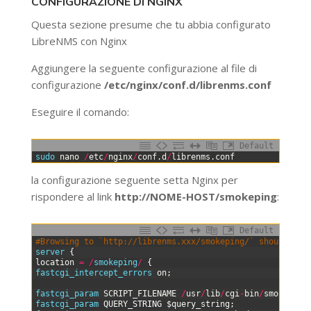
CONFIGURAZIONE DI NGINX
Questa sezione presume che tu abbia configurato
LibreNMS con Nginx
Aggiungere la seguente configurazione al file di
configurazione
/etc/nginx/conf.d/librenms.conf
Eseguire il comando:
Default
0
sudo 
nano
/
etc
/
nginx
/
conf
.
d
/
librenms
.
conf
la configurazione seguente setta Nginx per
rispondere al link
http://NOME-HOST/smokeping
:
Default
0
#Browsing to `http://librenms.xxx/smokeping/` should bri
1
server
{
2
location
=
/
smokeping
/
{
3
fastcgi_intercept_errors 
on
;
4
5
fastcgi_param 
SCRIPT_FILENAME
/
usr
/
lib
/
cgi
-
bin
/
smokeping
6
fastcgi_param 
QUERY
_
STRING
$
query_string
;