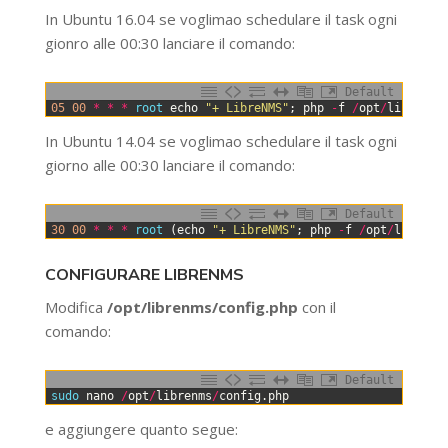
In Ubuntu 16.04 se voglimao schedulare il task ogni
gionro alle 00:30 lanciare il comando:
Default
0
05
00
*
*
*
root 
echo
"+ LibreNMS"
;
php
-
f
/
opt
/
librenms
In Ubuntu 14.04 se voglimao schedulare il task ogni
giorno alle 00:30 lanciare il comando:
Default
0
30
00
*
*
*
root
(
echo
"+ LibreNMS"
;
php
-
f
/
opt
/
librenm
CONFIGURARE LIBRENMS
Modifica
/opt/librenms/config.php
con il
comando:
Default
0
sudo 
nano
/
opt
/
librenms
/
config
.
php
e aggiungere quanto segue: