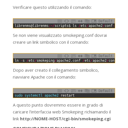
Verificare questo utilizzando il comando:
Default
0
librenms
@
librenms
:
~
/
scripts
$
ls
/
etc
/
apache2
/
conf
-
availa
Se non viene visualizzato smokeping.conf dovrai
creare un link simbolico con il comando:
Default
0
ln
-
s
/
etc
/
smokeping
/
apache2
.
conf
/
etc
/
apache2
/
conf
-
avai
Dopo aver creato il collegamento simbolico,
riavviare Apache con il comando:
Default
0
sudo 
systemctl 
apache2 
restart
A questo punto dovremmo essere in grado di
caricare l’interfaccia web Smokeping richiamando il
link
http://NOME-HOST/cgi-bin/smokeping.cgi