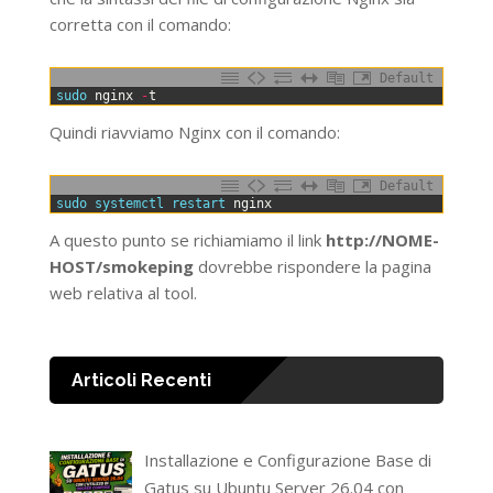
corretta con il comando:
Default
0
sudo 
nginx
-
t
Quindi riavviamo Nginx con il comando:
Default
0
sudo 
systemctl 
restart 
nginx
A questo punto se richiamiamo il link
http://NOME-
HOST/smokeping
dovrebbe rispondere la pagina
web relativa al tool.
Articoli Recenti
Installazione e Configurazione Base di
Gatus su Ubuntu Server 26.04 con