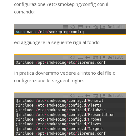
configurazione /etc/smokeping/config con il
comando:
Default
0
sudo 
nano
/
etc
/
smokeping
/
config
ed aggiungere la seguente riga al fondo:
Default
0
@
include
/
opt
/
smokeping
/
etc
/
librenms
.
conf
In pratica dovremmo vedere all’inteno del file di
configurazione le seguenti righe:
Default
0
@
include
/
etc
/
smokeping
/
config
.
d
/
General
1
@
include
/
etc
/
smokeping
/
config
.
d
/
Alerts
2
@
include
/
etc
/
smokeping
/
config
.
d
/
Database
3
@
include
/
etc
/
smokeping
/
config
.
d
/
Presentation
4
@
include
/
etc
/
smokeping
/
config
.
d
/
Probes
5
@
include
/
etc
/
smokeping
/
config
.
d
/
Slaves
6
@
include
/
etc
/
smokeping
/
config
.
d
/
Targets
7
@
include
/
opt
/
smokeping
/
etc
/
librenms
.
conf