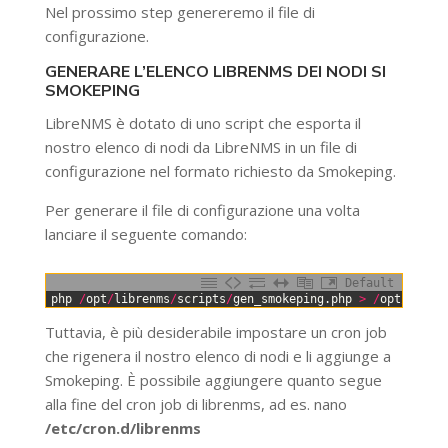
Nel prossimo step genereremo il file di
configurazione.
GENERARE L’ELENCO LIBRENMS DEI NODI SI
SMOKEPING
LibreNMS è dotato di uno script che esporta il
nostro elenco di nodi da LibreNMS in un file di
configurazione nel formato richiesto da Smokeping.
Per generare il file di configurazione una volta
lanciare il seguente comando:
Default
0
php
/
opt
/
librenms
/
scripts
/
gen_smokeping
.
php
>
/
opt
/
smoke
Tuttavia, è più desiderabile impostare un cron job
che rigenera il nostro elenco di nodi e li aggiunge a
Smokeping. È possibile aggiungere quanto segue
alla fine del cron job di librenms, ad es. nano
/etc/cron.d/librenms