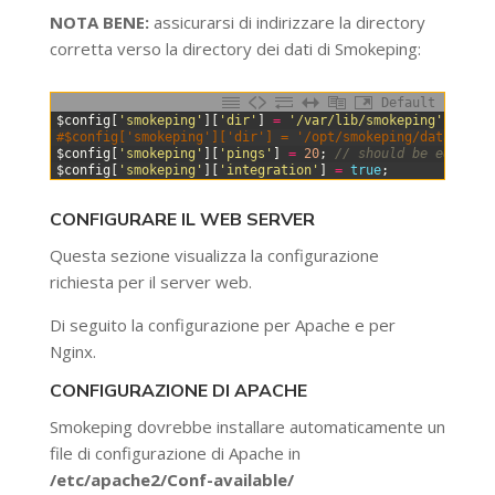
NOTA BENE:
assicurarsi di indirizzare la directory
corretta verso la directory dei dati di Smokeping:
Default
0
$
config
[
'smokeping'
]
[
'dir'
]
=
'/var/lib/smokeping'
;
// U
1
#$config['smokeping']['dir'] = '/opt/smokeping/data';
2
$
config
[
'smokeping'
]
[
'pings'
]
=
20
;
// should be equal t
3
$
config
[
'smokeping'
]
[
'integration'
]
=
true
;
CONFIGURARE IL WEB SERVER
Questa sezione visualizza la configurazione
richiesta per il server web.
Di seguito la configurazione per Apache e per
Nginx.
CONFIGURAZIONE DI APACHE
Smokeping dovrebbe installare automaticamente un
file di configurazione di Apache in
/etc/apache2/Conf-available/