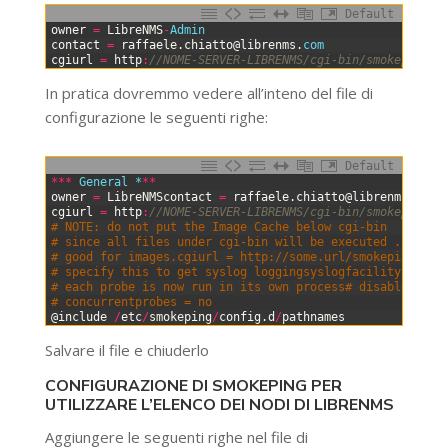
Default
0
owner
=
LibreNMS
-
Admin
1
contact
=
raffaele
.
chiatto
@
librenms
.
com
2
cgiurl
=
http
:
//NOME-SERVER-LIBRENMS/cgi-bin/smokeping.c
In pratica dovremmo vedere all’inteno del file di
configurazione le seguenti righe:
Default
0
*
*
*
General *
*
*
1
owner
=
LibreNMScontact
=
raffaele
.
chiatto
@
librenms
.
com
2
cgiurl
=
http
:
//NOME-SERVER-LIBRENMS/cgi-bin/smokeping.c
3
# NOTE: do not put the Image Cache below cgi-bin
4
# since all files under cgi-bin will be executed ... thi
5
# good for images.cgiurl = http://some.url/smokeping.cgi
6
# specify this to get syslog loggingsyslogfacility = loc
7
# each probe is now run in its own process# disable this
8
# concurrentprobes = no
9
@
include
/
etc
/
smokeping
/
config
.
d
/
pathnames
Salvare il file e chiuderlo
CONFIGURAZIONE DI SMOKEPING PER
UTILIZZARE L’ELENCO DEI NODI DI LIBRENMS
Aggiungere le seguenti righe nel file di