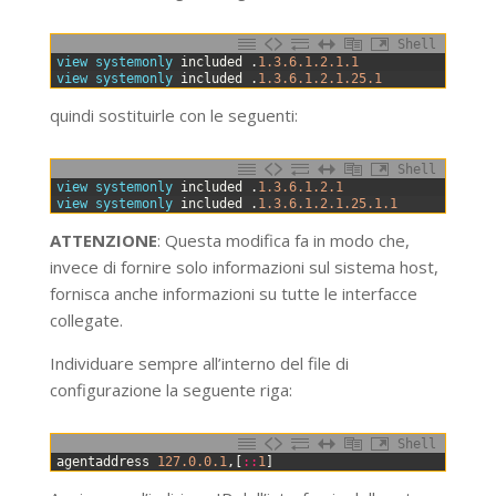
Shell
0
view 
systemonly 
included
.
1.3.6.1.2.1.1
1
view 
systemonly 
included
.
1.3.6.1.2.1.25.1
quindi sostituirle con le seguenti:
Shell
0
view 
systemonly 
included
.
1.3.6.1.2.1
1
view 
systemonly 
included
.
1.3.6.1.2.1.25.1.1
ATTENZIONE
: Questa modifica fa in modo che,
invece di fornire solo informazioni sul sistema host,
fornisca anche informazioni su tutte le interfacce
collegate.
Individuare sempre all’interno del file di
configurazione la seguente riga:
Shell
0
agentaddress
127.0.0.1
,
[
::
1
]