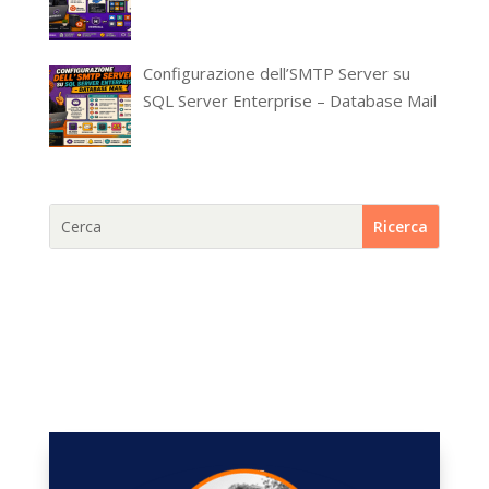
Configurazione dell’SMTP Server su
SQL Server Enterprise – Database Mail