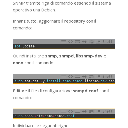
SNMP tramite riga di comando essendo il sistema
operativo una Debian.
Innanzitutto, aggiornare il repository con il
comando:
Shell
0
apt 
update
Quindi installare
snmp, snmpd, libsnmp-dev
e
nano
con il comando:
Shell
0
sudo 
apt
-
get
-
y
install 
snmp 
snmpd 
libsnmp
-
dev 
nano
Editare il file di configurazione
snmpd.conf
con il
comando:
Shell
0
sudo 
nano
/
etc
/
snmp
/
snmpd
.conf
Individuare le seguenti righe: