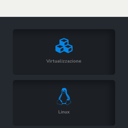

Virtualizzazione

Linux