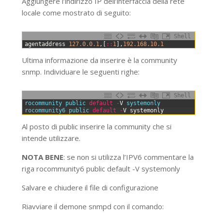
Aggiungere l’indirizzo IP dell’interfaccia della rete
locale come mostrato di seguito:
Shell
0
agentaddress
127.0.0.1
,
[
::
1
]
,
192.168.10.1
Ultima informazione da inserire è la community
snmp. Individuare le seguenti righe:
Shell
0
rocommunity 
public 
default
-
V
systemonly
1
rocommunity6 
public 
default
-
V
systemonly
Al posto di public inserire la community che si
intende utilizzare.
NOTA BENE
: se non si utilizza l’IPV6 commentare la
riga rocommunity6 public default -V systemonly
Salvare e chiudere il file di configurazione
Riavviare il demone snmpd con il comando: