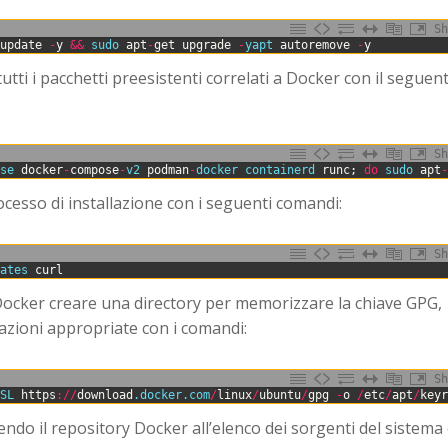
Sh
update
-
y
&&
sudo 
apt
-
get
upgrade
-
yapt 
autoremove
-
y
tutti i pacchetti preesistenti correlati a Docker con il seguen
Sh
ose 
docker
-
compose
-
v2 
podman
-
docker 
containerd 
runc
;
do
sudo 
apt
rocesso di installazione con i seguenti comandi:
Sh
cates 
curl
 Docker creare una directory per memorizzare la chiave GPG,
zazioni appropriate con i comandi:
Sh
sSL 
https
:
/
/
download
.docker
.com
/
linux
/
ubuntu
/
gpg
-
o
/
etc
/
apt
/
key
ndo il repository Docker all’elenco dei sorgenti del sistema