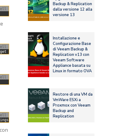
Backup & Replication
dalla versione 12 alla
ell
versione 13
te
Installazione e
Configurazione Base
ell
di Veeam Backup &
-
get
remove
$pkg
;
done
Replication v13 con
Veeam Software
Appliance basata su
Linux in formato OVA
ell
Restore di una VM da
VmWare ESXi a
Proxmox con Veeam
Backup and
ell
Replication
rings
/
docker
.ascchmod
a
+
r
/
etc
/
apt
/
keyrings
/
docker
.asc
 con