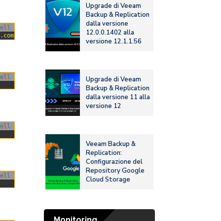
Upgrade di Veeam
Backup & Replication
dalla versione
ell
12.0.0.1402 alla
r.com/linux/ubuntu \$(. /etc/os-release && echo "
$VERSION_CODENA
versione 12.1.1.56
ell
Upgrade di Veeam
Backup & Replication
dalla versione 11 alla
versione 12
ell
Veeam Backup &
Replication:
Configurazione del
Repository Google
ell
Cloud Storage
Monitoring