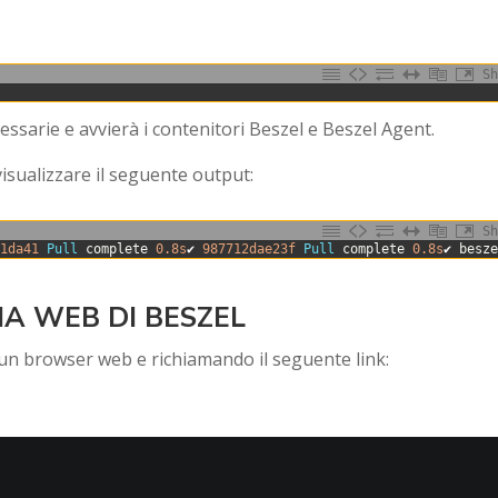
Sh
sarie e avvierà i contenitori Beszel e Beszel Agent.
sualizzare il seguente output:
Sh
01da41
Pull 
complete
0.8s
✔
987712dae23f
Pull 
complete
0.8s
✔
besz
IA WEB DI BESZEL
 un browser web e richiamando il seguente link: