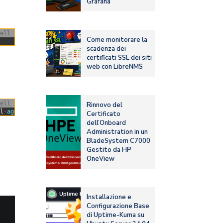
Grafana
ell
Come monitorare la
scadenza dei
certificati SSL dei siti
web con LibreNMS
ell
Rinnovo del
el
-
agent 
Pulled
2.3s
✔
2caa744e88ee
Pull 
complete
0.6s
✔
5d5ecc137
Certificato
dell’Onboard
Administration in un
BladeSystem C7000
Gestito da HP
OneView
Installazione e
Configurazione Base
di Uptime-Kuma su