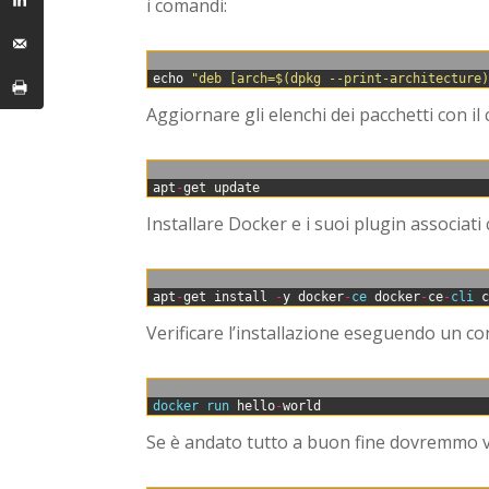
i comandi:
0
echo
"deb [arch=$(dpkg --print-architecture
Aggiornare gli elenchi dei pacchetti con i
0
apt
-
get
update
Installare Docker e i suoi plugin associati
0
apt
-
get
install
-
y
docker
-
ce 
docker
-
ce
-
cli 
Verificare l’installazione eseguendo un co
0
docker 
run 
hello
-
world
Se è andato tutto a buon fine dovremmo vi