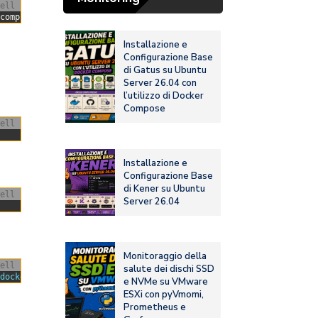
ell
 
completeDigest
:
sha256
:
ec153840d1e635ac434fab5e377081f17e0e15af
Installazione e
Configurazione Base
di Gatus su Ubuntu
Server 26.04 con
l’utilizzo di Docker
Compose
ell
Installazione e
Configurazione Base
di Kener su Ubuntu
ell
Server 26.04
Monitoraggio della
ell
salute dei dischi SSD
.docker
.internal
:
host
-
gatewayports
:
-
8090
:
8090volumes
:
-
.
/
beszel
e NVMe su VMware
ESXi con pyVmomi,
Prometheus e