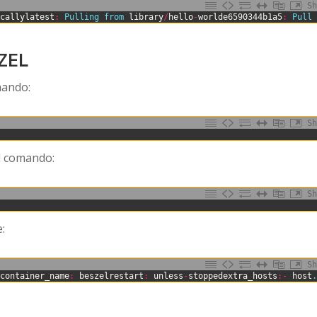
Sh
ocallylatest
:
Pulling 
from 
library
/
hello
-
worlde6590344b1a5
:
Pull
ZEL
mando:
Sh
l comando:
Sh
e:
Sh
tcontainer_name
:
beszelrestart
:
unless
-
stoppedextra_hosts
:
-
host