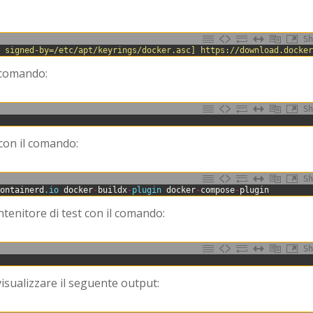
Sh
) signed-by=/etc/apt/keyrings/docker.asc] https://download.docke
l comando:
Sh
 con il comando:
Sh
containerd
.io
docker
-
buildx
-
plugin 
docker
-
compose
-
plugin
ntenitore di test con il comando:
Sh
sualizzare il seguente output: