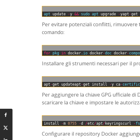
0
apt 
update
-
y
&&
sudo 
apt 
upgrade
-
yapt
-
get
Per evitare potenziali conflitti, rimuovere 
comando:
0
for
pkg 
in
docker
.io
docker
-
doc 
docker
-
comp
Installare gli strumenti necessari per il p
0
apt
-
get
updateapt
-
get
install
-
y
ca
-
certifi
Per aggiungere la chiave GPG ufficiale di
scaricare la chiave e impostare le autoriz
0
install
-
m
0755
-
d
/
etc
/
apt
/
keyringscurl
-
f
Configurare il repository Docker aggiunge