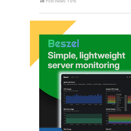
Post Views:
1.016