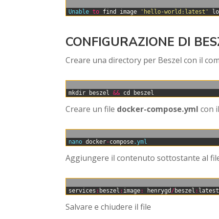
0
Unable 
to
find
image
'hello-world:latest'
l
CONFIGURAZIONE DI BES
Creare una directory per Beszel con il co
0
mkdir
beszel
&&
cd
beszel
Creare un file
docker-compose.yml
con i
0
nano 
docker
-
compose
.yml
Aggiungere il contenuto sottostante al fil
0
services
:
beszel
:
image
:
henrygd
/
beszel
:
lates
Salvare e chiudere il file