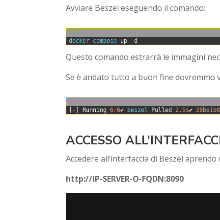
Avviare Beszel eseguendo il comando:
0
docker 
compose 
up
-
d
Questo comando estrarrà le immagini neces
Se è andato tutto a buon fine dovremmo vi
0
[
+
]
Running
6
/
6
✔
beszel 
Pulled
2.5s
✔
28be1b
ACCESSO ALL’INTERFACC
Accedere all’interfaccia di Beszel aprendo
http://IP-SERVER-O-FQDN:8090