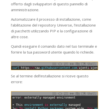
offerto dagli sviluppatori di questo pannello di
amministrazione.
Automatizzare il processo di installazione, come
l’abilitazione del repository Universe, l’installazione
di pacchetti utilizzando PIP e la configurazione di
altre cose.
Quindi eseguire il comando dato nel tuo terminale e
fornire la tua password utente quando lo richiede.
Shell
0
curl 
https
:
/
/
raw
.githubusercontent
.com
/
ajenti
/
ajenti
/
mas
Se al termine dell’installazione si riceve questo
errore:
Shell
0
error
:
externally
-
managed
-
environment
1
2
×
This
environment 
is
externally 
managed
3
╰─
>
To
install 
Python 
packages 
system
-
wide
,
try
apt 
inst