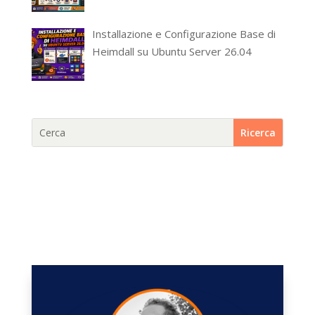
Installazione e Configurazione Base di
Heimdall su Ubuntu Server 26.04