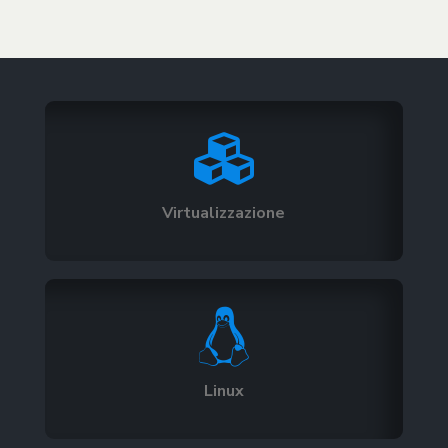

Virtualizzazione

Linux