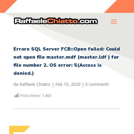
Errore SQL Server FCB::Open failed: Could
not open file master.mdf (master.ldf ) for
file number 2. OS error: 5(Access is
denied.)
da
Raffaele Chiatto
|
Feb 10, 2020
|
0 commenti
Post Views:
1.460