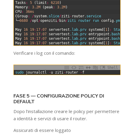
8
Tasks
:
5
(
limit
:
6210
)
9
Memory
:
3.2M
(
peak
:
3.2M
)
10
CPU
:
36ms
11
CGroup
:
/
system
.slice
/
ziti
-
router
.service
12
└─
6680
/
opt
/
openziti
/
bin
/
ziti 
router 
run 
config
.yml
--
ex
13
14
May
16
19
:
17
:
07
servertest
.lab
.prv
systemd
[
1
]
:
Starting 
15
May
16
19
:
17
:
07
servertest
.lab
.prv
entrypoint
.bash
[
6671
]
16
May
16
19
:
17
:
07
servertest
.lab
.prv
entrypoint
.bash
[
6671
]
17
May
16
19
:
17
:
07
servertest
.lab
.prv
systemd
[
1
]
:
Started 
z
Verificare i log con il comando:
Shell
0
sudo 
journalctl
-
u
ziti
-
router
-
f
FASE 5 — CONFIGURAZIONE POLICY DI
DEFAULT
Dopo l’installazione creare le policy per permettere
a identità e servizi di usare il router.
Assicurati di essere loggato