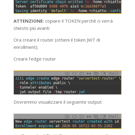
3
Server 
certificate 
chain 
written 
to
/
home
/
rchiatto
/
.conf
4
Token
:
af50d889
-
9308
-
49fb
-
a1e3
-
6c16d388f7a5
5
Saving 
identity
'default'
to
/
home
/
rchiatto
/
.config
/
ziti
ATTENZIONE:
copiare il TOKEN perchè ci verrà
chiesto più avanti
Ora creare il router (ottieni il token JWT di
enrollment):
Creare l’edge router
Shell
0
ziti 
edge 
create 
edge
-
router
"servertest-router"
\
1
--
role
-
attributes 
public
\
2
--
tunneler
-
enabled
\
3
--
jwt
-
output
-
file
/
tmp
/
router
.jwt
Dovremmo visualizzare il seguente output:
Shell
0
New
edge 
router 
servertest
-
router 
created 
with 
id
:
mKAQ7
1
Enrollment 
expires 
at
2026
-
05
-
16T22
:
03
:
55.226Z