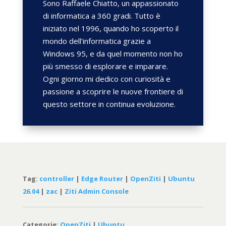
Sono Raffaele Chiatto, un appassionato
di informatica a 360 gradi. Tutto è
iniziato nel 1996, quando ho scoperto il
mondo dell'informatica grazie a
Windows 95, e da quel momento non ho
più smesso di esplorare e imparare.
Ogni giorno mi dedico con curiosità e
passione a scoprire le nuove frontiere di
questo settore in continua evoluzione.
Tag:
controller
|
Edge Router
|
OpenZiti
|
Ubuntu
26.04
|
zac
|
Ziti Admin Console
Categorie:
OpenZiti
|
Ubuntu