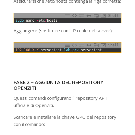
Assicurarsi che /etc/hosts contenga la riga corretta:
Shell
0
sudo 
nano
/
etc
/
hosts
Aggiungere (sostituire con l’IP reale del server):
Shell
0
192.168.X.X
servertest
.lab
.prv
servertest
FASE 2 – AGGIUNTA DEL REPOSITORY
OPENZITI
Questi comandi configurano il repository APT
ufficiale di OpenZiti.
Scaricare e installare la chiave GPG del repository
con il comando: