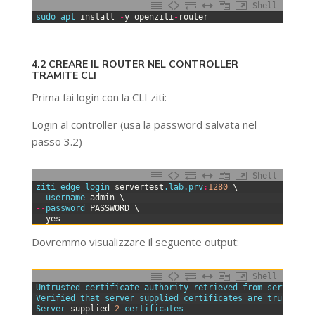
Shell
0
sudo 
apt 
install
-
y
openziti
-
router
4.2 CREARE IL ROUTER NEL CONTROLLER
TRAMITE CLI
Prima fai login con la CLI ziti:
Login al controller (usa la password salvata nel
passo 3.2)
Shell
0
ziti 
edge 
login 
servertest
.lab
.prv
:
1280
\
1
--
username 
admin
\
2
--
password 
PASSWORD
\
3
--
yes
Dovremmo visualizzare il seguente output:
Shell
0
Untrusted 
certificate 
authority 
retrieved 
from 
server
1
Verified 
that 
server 
supplied 
certificates 
are 
trusted 
b
2
Server 
supplied
2
certificates