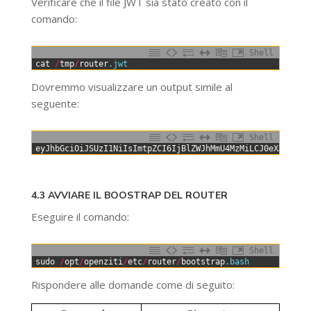
Verificare che il file JWT sia stato creato con il
comando:
Shell
0
cat
/
tmp
/
router
.jwt
Dovremmo visualizzare un output simile al
seguente:
Shell
0
eyJhbGciOiJSUzI1NiIsImtpZCI6IjBlZWJhMmU4MzMiLCJ0eXAiOiJK
4.3 AVVIARE IL BOOSTRAP DEL ROUTER
Eseguire il comando:
Shell
0
sudo
/
opt
/
openziti
/
etc
/
router
/
bootstrap
.bash
Rispondere alle domande come di seguito: