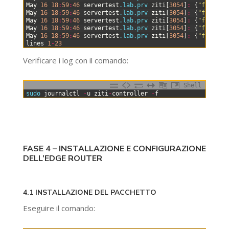
18
May
16
18
:
59
:
46
servertest
.lab
.prv
ziti
[
3054
]
:
{
"file"
:
"
19
May
16
18
:
59
:
46
servertest
.lab
.prv
ziti
[
3054
]
:
{
"file"
:
"
20
May
16
18
:
59
:
46
servertest
.lab
.prv
ziti
[
3054
]
:
{
"file"
:
"
21
May
16
18
:
59
:
46
servertest
.lab
.prv
ziti
[
3054
]
:
{
"file"
:
"
22
May
16
18
:
59
:
46
servertest
.lab
.prv
ziti
[
3054
]
:
{
"file"
:
"
23
lines
1
-
23
Verificare i log con il comando:
Shell
0
sudo 
journalctl
-
u
ziti
-
controller
-
f
FASE 4 – INSTALLAZIONE E CONFIGURAZIONE
DELL’EDGE ROUTER
4.1 INSTALLAZIONE DEL PACCHETTO
Eseguire il comando: