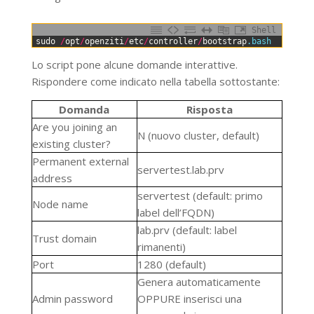
Shell
0
sudo
/
opt
/
openziti
/
etc
/
controller
/
bootstrap
.bash
Lo script pone alcune domande interattive.
Rispondere come indicato nella tabella sottostante:
Domanda
Risposta
Are you joining an
N
(nuovo cluster, default)
existing cluster?
Permanent external
servertest.lab.prv
address
servertest
(default: primo
Node name
label dell’FQDN)
lab.prv
(default: label
Trust domain
rimanenti)
Port
1280
(default)
Genera automaticamente
Admin password
OPPURE
inserisci una