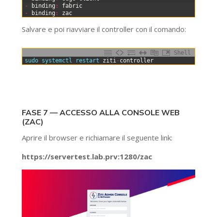
3
-
binding
:
fabric
4
-
binding
:
zac
Salvare e poi riavviare il controller con il comando:
Shell
0
sudo 
systemctl 
restart 
ziti
-
controller
FASE 7 — ACCESSO ALLA CONSOLE WEB
(ZAC)
Aprire il browser e richiamare il seguente link:
https://servertest.lab.prv:1280/zac