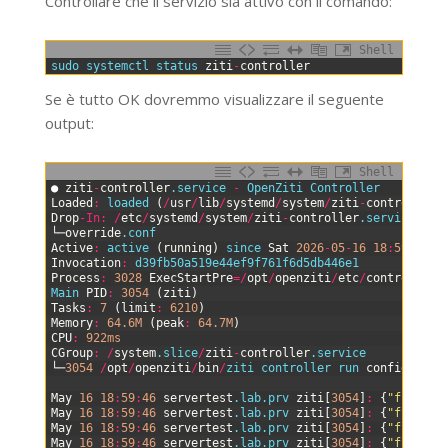
Controllare che il servizio sia attivo con il comando:
Shell
0
sudo 
systemctl 
status 
ziti
-
controller
Se è tutto OK dovremmo visualizzare il seguente
output:
Shell
0
●
ziti
-
controller
.service
-
OpenZiti 
Controller
1
Loaded
:
loaded
(
/
usr
/
lib
/
systemd
/
system
/
ziti
-
controller
.
2
Drop
-
In
:
/
etc
/
systemd
/
system
/
ziti
-
controller
.service
.d
3
└─
override
.conf
4
Active
:
active
(
running
)
since 
Sat
2026
-
05
-
16
18
:
59
:
45
U
5
Invocation
:
d39fb50a519e44ef9f761f6d5db446e1
6
Process
:
3028
ExecStartPre
=
/
opt
/
openziti
/
etc
/
controller
/
7
Main 
PID
:
3054
(
ziti
)
8
Tasks
:
7
(
limit
:
6210
)
9
Memory
:
64.6M
(
peak
:
64.7M
)
10
CPU
:
922ms
11
CGroup
:
/
system
.slice
/
ziti
-
controller
.service
12
└─
3054
/
opt
/
openziti
/
bin
/
ziti 
controller 
run 
config
.yml
13
14
May
16
18
:
59
:
46
servertest
.lab
.prv
ziti
[
3054
]
:
{
"file"
:
"
15
May
16
18
:
59
:
46
servertest
.lab
.prv
ziti
[
3054
]
:
{
"file"
:
"
16
May
16
18
:
59
:
46
servertest
.lab
.prv
ziti
[
3054
]
:
{
"file"
:
"
17
May
16
18
:
59
:
46
servertest
.lab
.prv
ziti
[
3054
]
:
{
"file"
:
"