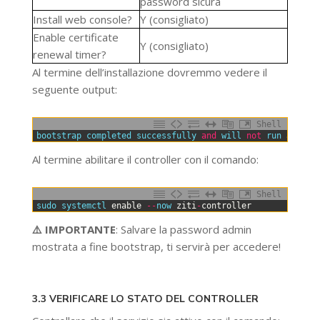
password sicura
Install web console?
Y
(consigliato)
Enable certificate
Y
(consigliato)
renewal timer?
Al termine dell’installazione dovremmo vedere il
seguente output:
Shell
0
bootstrap 
completed 
successfully 
and
will 
not
run 
again
.
Al termine abilitare il controller con il comando:
Shell
0
sudo 
systemctl 
enable
--
now 
ziti
-
controller
⚠️ IMPORTANTE
: Salvare la password admin
mostrata a fine bootstrap, ti servirà per accedere!
3.3 VERIFICARE LO STATO DEL CONTROLLER