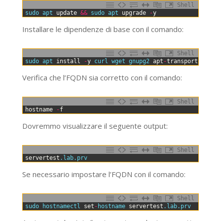
Shell
0
sudo 
apt 
update
&&
sudo 
apt 
upgrade
-
y
Installare le dipendenze di base con il comando:
Shell
0
sudo 
apt 
install
-
y
curl 
wget 
gnupg2 
apt
-
transport
-
https
Verifica che l’FQDN sia corretto con il comando:
Shell
0
hostname
-
f
Dovremmo visualizzare il seguente output:
Shell
0
servertest
.lab
.prv
Se necessario impostare l’FQDN con il comando:
Shell
0
sudo 
hostnamectl 
set
-
hostname 
servertest
.lab
.prv