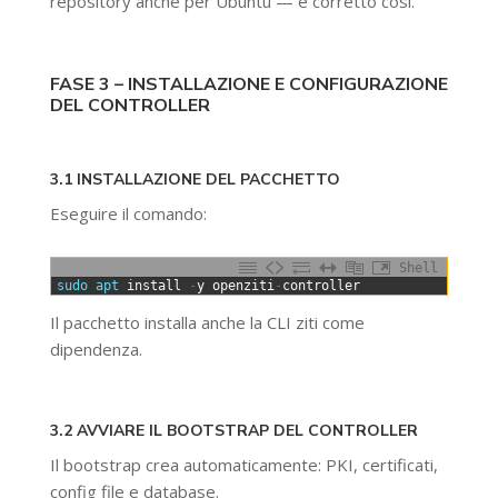
repository anche per Ubuntu — è corretto così.
FASE 3 – INSTALLAZIONE E CONFIGURAZIONE
DEL CONTROLLER
3.1 INSTALLAZIONE DEL PACCHETTO
Eseguire il comando:
Shell
0
sudo 
apt 
install
-
y
openziti
-
controller
Il pacchetto installa anche la CLI ziti come
dipendenza.
3.2 AVVIARE IL BOOTSTRAP DEL CONTROLLER
Il bootstrap crea automaticamente: PKI, certificati,
config file e database.