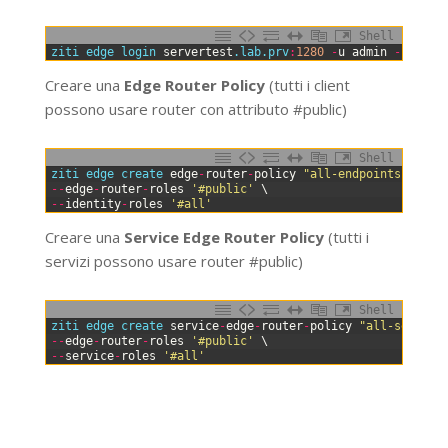
Shell
0
ziti 
edge 
login 
servertest
.lab
.prv
:
1280
-
u
admin
-
p
PASS
Creare una
Edge Router Policy
(tutti i client
possono usare router con attributo #public)
Shell
0
ziti 
edge 
create 
edge
-
router
-
policy
"all-endpoints-all-r
1
--
edge
-
router
-
roles
'#public'
\
2
--
identity
-
roles
'#all'
Creare una
Service Edge Router Policy
(tutti i
servizi possono usare router #public)
Shell
0
ziti 
edge 
create 
service
-
edge
-
router
-
policy
"all-service
1
--
edge
-
router
-
roles
'#public'
\
2
--
service
-
roles
'#all'