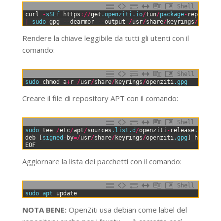
Shell
0
curl
-
sSLf 
https
:
/
/
get
.openziti
.io
/
tun
/
package
-
repos
.gpg
1
|
sudo 
gpg
--
dearmor
--
output
/
usr
/
share
/
keyrings
/
openzi
Rendere la chiave leggibile da tutti gli utenti con il
comando:
Shell
0
sudo 
chmod
a
+
r
/
usr
/
share
/
keyrings
/
openziti
.gpg
Creare il file di repository APT con il comando:
Shell
0
sudo 
tee
/
etc
/
apt
/
sources
.list
.d
/
openziti
-
release
.list
>
1
deb
[
signed
-
by
=
/
usr
/
share
/
keyrings
/
openziti
.gpg
]
https
:
/
2
EOF
Aggiornare la lista dei pacchetti con il comando:
Shell
0
sudo 
apt 
update
NOTA BENE:
OpenZiti usa debian come label del