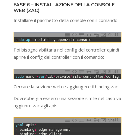
FASE 6 – INSTALLAZIONE DELLA CONSOLE
WEB (ZAC)
Installare il pacchetto della console con il comando:
Shell
0
sudo 
apt 
install
-
y
openziti
-
console
Poi bisogna abilitarla nel config del controller quindi
aprire il config del controller con il comando:
Shell
0
sudo 
nano
/
var
/
lib
/
private
/
ziti
-
controller
/
config
.yml
Cercare la sezione web e aggiungere il binding zac.
Dovrebbe già esserci una sezione simile nel caso va
aggiunto zac agli apis:
Shell
0
yaml 
apis
:
1
-
binding
:
edge
-
management
2
-
binding
:
edge
-
client