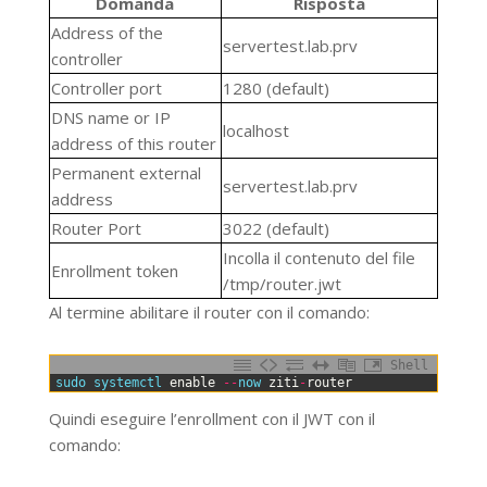
Domanda
Risposta
Address of the
servertest.lab.prv
controller
Controller port
1280 (default)
DNS name or IP
localhost
address of this router
Permanent external
servertest.lab.prv
address
Router Port
3022 (default)
Incolla il contenuto del file
Enrollment token
/tmp/router.jwt
Al termine abilitare il router con il comando:
Shell
0
sudo 
systemctl 
enable
--
now 
ziti
-
router
Quindi eseguire l’enrollment con il JWT con il
comando: