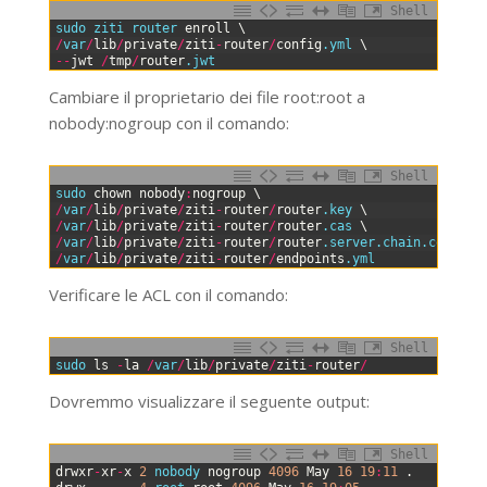
Shell
0
sudo 
ziti 
router 
enroll
\
1
/
var
/
lib
/
private
/
ziti
-
router
/
config
.yml
\
2
--
jwt
/
tmp
/
router
.jwt
Cambiare il proprietario dei file root:root a
nobody:nogroup con il comando:
Shell
0
sudo 
chown
nobody
:
nogroup
\
1
/
var
/
lib
/
private
/
ziti
-
router
/
router
.key
\
2
/
var
/
lib
/
private
/
ziti
-
router
/
router
.cas
\
3
/
var
/
lib
/
private
/
ziti
-
router
/
router
.server
.chain
.cert
\
4
/
var
/
lib
/
private
/
ziti
-
router
/
endpoints
.yml
Verificare le ACL con il comando:
Shell
0
sudo 
ls
-
la
/
var
/
lib
/
private
/
ziti
-
router
/
Dovremmo visualizzare il seguente output:
Shell
0
drwxr
-
xr
-
x
2
nobody 
nogroup
4096
May
16
19
:
11
.