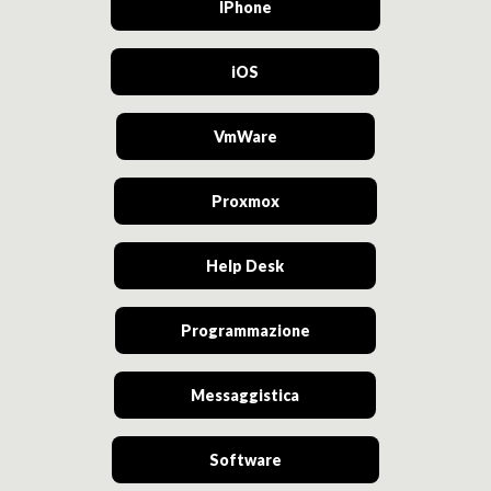
IPhone
iOS
VmWare
Proxmox
Help Desk
Programmazione
Messaggistica
Software