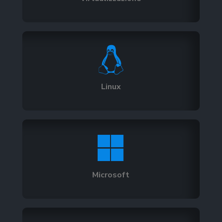

Linux

Microsoft