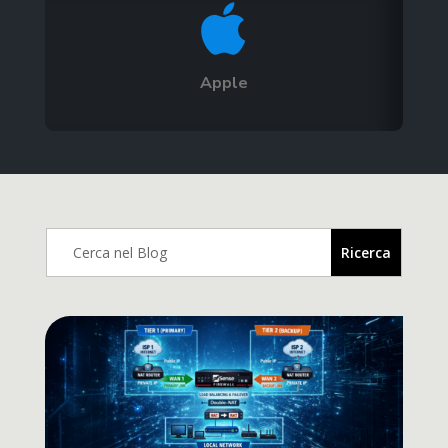

Apple