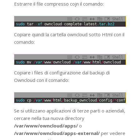
Estrarre il file compresso cojn il comando:
Shell
0
sudo 
tar
-
xf 
owncloud
-
complete
-
latest
.tar
.bz2
Copiare quindi la cartella owncloud sotto Html con il
comando:
Shell
0
sudo 
mv
/
var
/
www
/
owncloud
/
var
/
www
/
html
/
owncloud
Copiare i files di configurazione dal backup di
Owncloud con il comando:
Shell
0
sudo 
cp
/
var
/
www
/
html
/
backup_owncloud
/
config
/
*
config
.php
Se si utilizzano applicazioni di terze parti o aziendali,
cercare nella tua nuova directory
/var/www/owncloud/apps/
o
/var/www/owncloud/apps-external/
per vedere