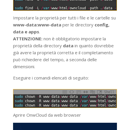
1
2
sudo 
find
-
L
/
var
/
www
/
html
/
owncloud
-
path
.
/
data
-
o
-
pat
Impostare la proprietà per tutti i file e le cartelle su
www-data:www-data
per le directory
config,
data e apps
.
ATTENZIONE:
non è obbligatorio impostare la
proprietà della directory
data
in quanto dovrebbe
già avere la proprietà corretta e il completamento
può richiedere del tempo, a seconda delle
dimensioni.
Eseguire i comandi elencati di seguito:
Shell
0
sudo 
chown
-
R
www
-
data
:
www
-
data
/
var
/
www
/
html
/
owncloud
/
c
1
sudo 
chown
-
R
www
-
data
:
www
-
data
/
var
/
www
/
html
/
owncloud
/
d
2
sudo 
chown
-
R
www
-
data
:
www
-
data
/
var
/
www
/
html
/
owncloud
/
a
Aprire OnwCloud da web browser