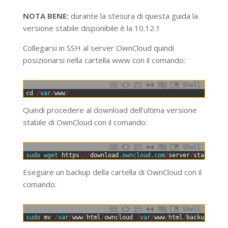
NOTA BENE:
durante la stesura di questa guida la
versione stabile disponibile è la 10.12.1
Collegarsi in SSH al server OwnCloud quindi
posizionarsi nella cartella www con il comando:
Shell
0
cd
/
var
/
www
/
Quindi procedere al download dell’ultima versione
stabile di OwnCloud con il comando:
Shell
0
sudo 
wget 
https
:
/
/
download
.owncloud
.com
/
server
/
stable
/
ow
Eseguire un backup della cartella di OwnCloud con il
comando:
Shell
0
sudo 
mv
/
var
/
www
/
html
/
owncloud
/
var
/
www
/
html
/
backup_ownc