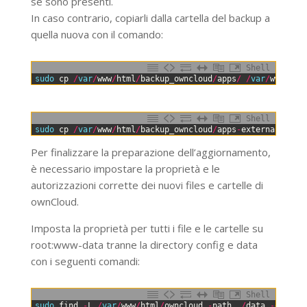
se sono presenti.
In caso contrario, copiarli dalla cartella del backup a
quella nuova con il comando:
Shell
0
sudo 
cp
/
var
/
www
/
html
/
backup_owncloud
/
apps
/
/
var
/
www
/
htm
Shell
0
sudo 
cp
/
var
/
www
/
html
/
backup_owncloud
/
apps
-
external
/
/
va
Per finalizzare la preparazione dell’aggiornamento,
è necessario impostare la proprietà e le
autorizzazioni corrette dei nuovi files e cartelle di
ownCloud.
Imposta la proprietà per tutti i file e le cartelle su
root:www-data tranne la directory config e data
con i seguenti comandi:
Shell
0
sudo 
find
-
L
/
var
/
www
/
html
/
owncloud
-
path
.
/
data
-
o
-
pat