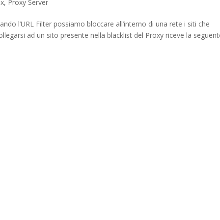
ux
,
Proxy Server
o l’URL Filter possiamo bloccare all’interno di una rete i siti che
llegarsi ad un sito presente nella blacklist del Proxy riceve la seguen