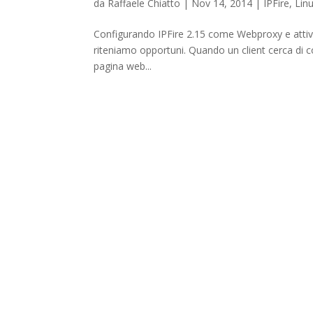
da
Raffaele Chiatto
|
Nov 14, 2014
|
IPFire
,
Lin
Configurando IPFire 2.15 come Webproxy e attivand
riteniamo opportuni. Quando un client cerca di co
pagina web...