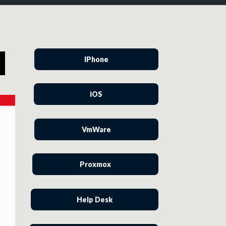
IPhone
iOS
VmWare
Proxmox
Help Desk