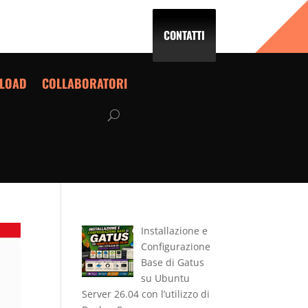
CONTATTI
LOAD
COLLABORATORI
Installazione e
Configurazione
Base di Gatus
su Ubuntu
Server 26.04 con l’utilizzo di