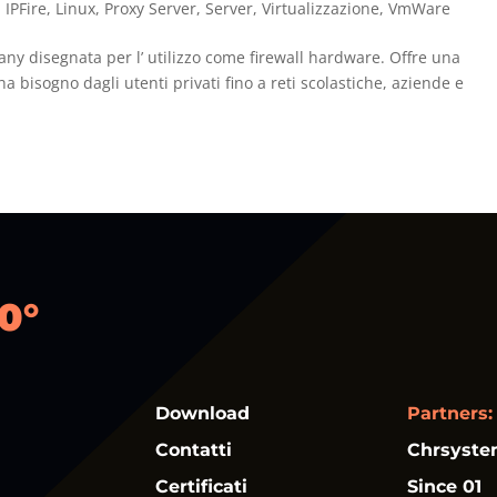
,
IPFire
,
Linux
,
Proxy Server
,
Server
,
Virtualizzazione
,
VmWare
ny disegnata per l’ utilizzo come firewall hardware. Offre una
a bisogno dagli utenti privati fino a reti scolastiche, aziende e
0°
Download
Partners:
Contatti
Chrsyst
Certificati
Since 01