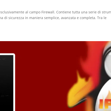
 esclusivamente al campo Firewall. Contiene tutta una serie di stru
ma di sicurezza in maniera semplice, avanzata e completa. Tra le