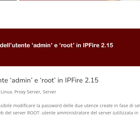
e ‘admin’ e ‘root’ in IPFire 2.15
,
Linux
,
Proxy Server
,
Server
ossibile modificare la password delle due utenze create in fase di se
 del server ROOT: utente amministratore del server (utilizzata in