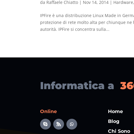
da
Raffaele Chiatto
|
Nov 14, 2014
|
Hardware
IPFire è una distribuzione Linux Made in Germa
protezione di rete molto alta per chiunque ne h
autorità. IPFire si concentra sulla...
Informatica a
36
Online
Home
Blog
Chi Sono