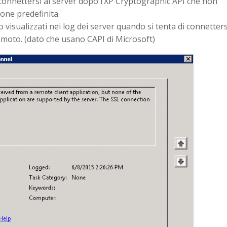
connettersi al server dopo l’XP Cryptographic API che non
one predefinita.
visualizzati nei log dei server quando si tenta di connetters
emoto. (dato che usano CAPI di Microsoft)