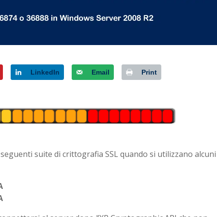
LinkedIn
Email
Print
guenti suite di crittografia SSL quando si utilizzano alcuni
A
A