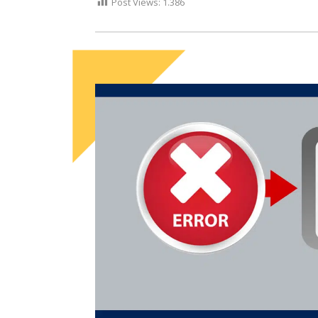
Post Views:
1.386