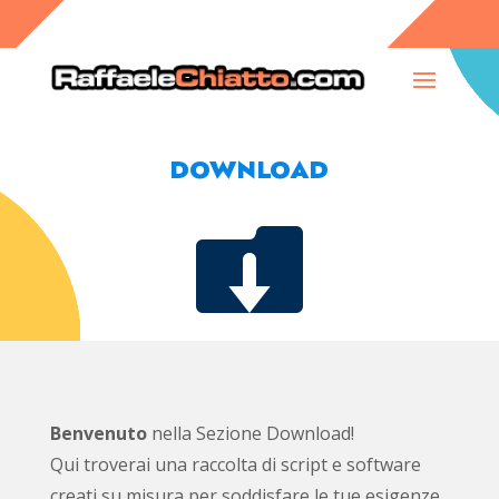
DOWNLOAD

Benvenuto
nella Sezione Download!
Qui troverai una raccolta di script e software
creati su misura per soddisfare le tue esigenze