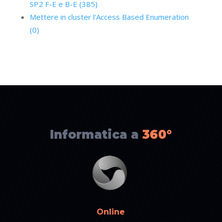
SP2 F-E e B-E (385)
Mettere in cluster l'Access Based Enumeration
(0)
Informatica a
360°
Online