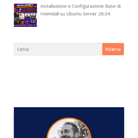
Installazione e Configurazione Base di
Heimdall su Ubuntu Server 26.04