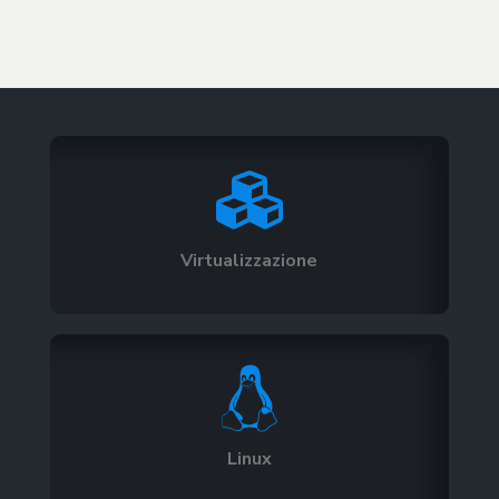

Virtualizzazione

Linux