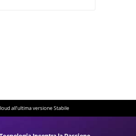
 OwnCloud all’ultima versione Stabile