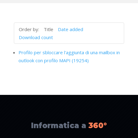
Order by:
Title
Date added
Download count
Profilo per sbloccare l'aggiunta di una mailbox in
outlook con profilo MAPI (19254)
Informatica a
360°