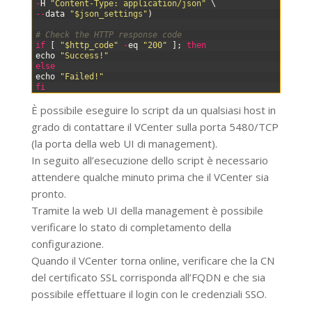
63
-
H
"Content-Type: application/json"
\
64
--
data
"$json_settings"
)
65
66
# Check the HTTP response code
67
if
[
"$http_code"
-
eq
"200"
]
;
then
68
echo
"Success!"
69
else
70
echo
"Failed!"
71
fi
È possibile eseguire lo script da un qualsiasi host in
grado di contattare il VCenter sulla porta 5480/TCP
(la porta della web UI di management).
In seguito all’esecuzione dello script è necessario
attendere qualche minuto prima che il VCenter sia
pronto.
Tramite la web UI della management è possibile
verificare lo stato di completamento della
configurazione.
Quando il VCenter torna online, verificare che la CN
del certificato SSL corrisponda all’FQDN e che sia
possibile effettuare il login con le credenziali SSO.