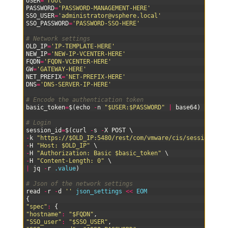
3
USER
=
'root'
4
PASSWORD
=
'PASSWORD-MANAGEMENT-HERE'
5
SSO_USER
=
'
administrator@vsphere.local
'
6
SSO_PASSWORD
=
'PASSWORD-SSO-HERE'
7
8
# Network settings
9
OLD_IP
=
'IP-TEMPLATE-HERE'
10
NEW_IP
=
'NEW-IP-VCENTER-HERE'
11
FQDN
=
'FQDN-VCENTER-HERE'
12
GW
=
'GATEWAY-HERE'
13
NET_PREFIX
=
'NET-PREFIX-HERE'
14
DNS
=
'DNS-SERVER-IP-HERE'
15
16
# Encode the authentication token
17
basic_token
=
$
(
echo
-
n
"$USER:$PASSWORD"
|
base64
)
18
19
# Login
20
session_id
=
$
(
curl
-
s
-
X
POST
\
21
-
k
"https://$OLD_IP:5480/rest/com/vmware/cis/session"
\
22
-
H
"Host: $OLD_IP"
\
23
-
H
"Authorization: Basic $basic_token"
\
24
-
H
"Content-Length: 0"
\
25
|
jq
-
r
.value
)
26
27
# Json of the network settings
28
read
-
r
-
d
''
json_settings
<<
EOM
29
{
30
"spec"
:
{
31
"hostname"
:
"$FQDN"
,
32
"SSO_user"
:
"$SSO_USER"
,