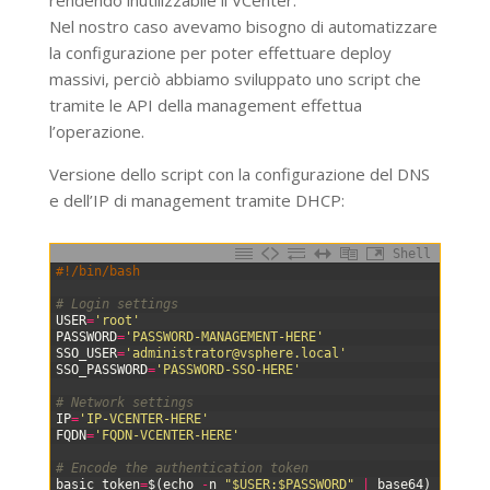
Nel nostro caso avevamo bisogno di automatizzare
la configurazione per poter effettuare deploy
massivi, perciò abbiamo sviluppato uno script che
tramite le API della management effettua
l’operazione.
Versione dello script con la configurazione del DNS
e dell’IP di management tramite DHCP:
Shell
0
#!/bin/bash
1
2
# Login settings
3
USER
=
'root'
4
PASSWORD
=
'PASSWORD-MANAGEMENT-HERE'
5
SSO_USER
=
'
administrator@vsphere.local
'
6
SSO_PASSWORD
=
'PASSWORD-SSO-HERE'
7
8
# Network settings
9
IP
=
'IP-VCENTER-HERE'
10
FQDN
=
'FQDN-VCENTER-HERE'
11
12
# Encode the authentication token
13
basic_token
=
$
(
echo
-
n
"$USER:$PASSWORD"
|
base64
)