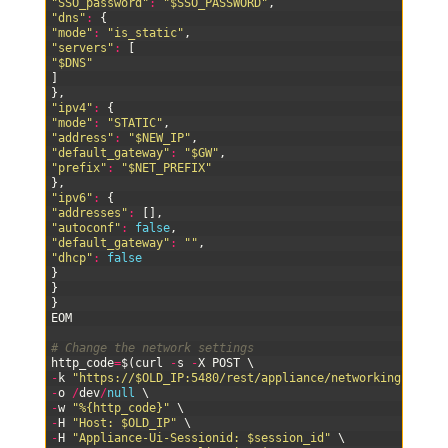
33
"SSO_password"
:
"$SSO_PASSWORD"
,
34
"dns"
:
{
35
"mode"
:
"is_static"
,
36
"servers"
:
[
37
"$DNS"
38
]
39
}
,
40
"ipv4"
:
{
41
"mode"
:
"STATIC"
,
42
"address"
:
"$NEW_IP"
,
43
"default_gateway"
:
"$GW"
,
44
"prefix"
:
"$NET_PREFIX"
45
}
,
46
"ipv6"
:
{
47
"addresses"
:
[
]
,
48
"autoconf"
:
false
,
49
"default_gateway"
:
""
,
50
"dhcp"
:
false
51
}
52
}
53
}
54
EOM
55
56
# Change the network settings
57
http_code
=
$
(
curl
-
s
-
X
POST
\
58
-
k
"https://$OLD_IP:5480/rest/appliance/networking?actio
59
-
o
/
dev
/
null
\
60
-
w
"%{http_code}"
\
61
-
H
"Host: $OLD_IP"
\
62
-
H
"Appliance-Ui-Sessionid: $session_id"
\