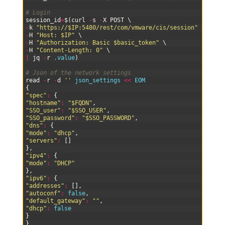
14
15
# Login
16
session_id
=
$
(
curl
-
s
-
X
POST
\
17
-
k
"https://$IP:5480/rest/com/vmware/cis/session"
\
18
-
H
"Host: $IP"
\
19
-
H
"Authorization: Basic $basic_token"
\
20
-
H
"Content-Length: 0"
\
21
|
jq
-
r
.value
)
22
23
# Json of the network settings
24
read
-
r
-
d
''
json_settings
<<
EOM
25
{
26
"spec"
:
{
27
"hostname"
:
"$FQDN"
,
28
"SSO_user"
:
"$SSO_USER"
,
29
"SSO_password"
:
"$SSO_PASSWORD"
,
30
"dns"
:
{
31
"mode"
:
"dhcp"
,
32
"servers"
:
[
]
33
}
,
34
"ipv4"
:
{
35
"mode"
:
"DHCP"
36
}
,
37
"ipv6"
:
{
38
"addresses"
:
[
]
,
39
"autoconf"
:
false
,
40
"default_gateway"
:
""
,
41
"dhcp"
:
false
42
}
43
}