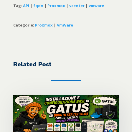
Tag:
API
|
fqdn
|
Proxmox
|
vcenter
|
vmware
Categorie:
Proxmox
|
VmWare
Related Post