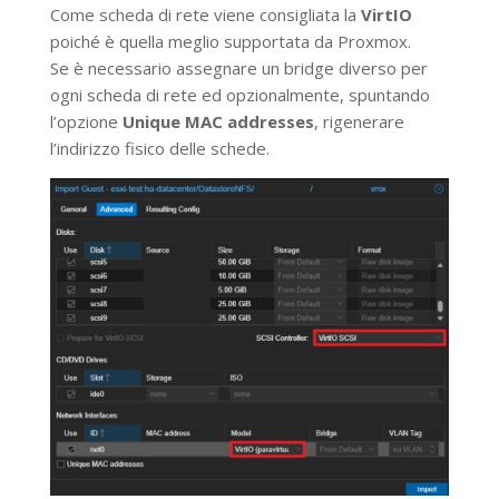
Come scheda di rete viene consigliata la
VirtIO
poiché è quella meglio supportata da Proxmox.
Se è necessario assegnare un bridge diverso per
ogni scheda di rete ed opzionalmente, spuntando
l’opzione
Unique MAC addresses
, rigenerare
l’indirizzo fisico delle schede.