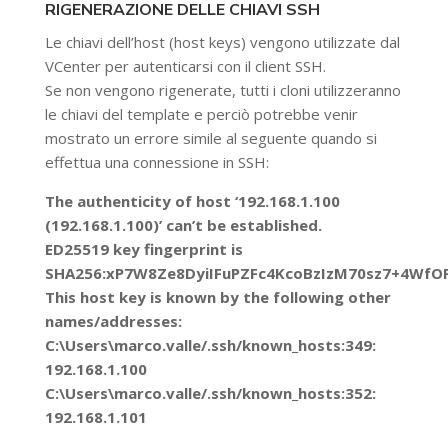
RIGENERAZIONE DELLE CHIAVI SSH
Le chiavi dell’host (host keys) vengono utilizzate dal
VCenter per autenticarsi con il client SSH.
Se non vengono rigenerate, tutti i cloni utilizzeranno
le chiavi del template e perciò potrebbe venir
mostrato un errore simile al seguente quando si
effettua una connessione in SSH:
The authenticity of host ‘192.168.1.100
(192.168.1.100)’ can’t be established.
ED25519 key fingerprint is
SHA256:xP7W8Ze8DyiIFuPZFc4KcoBzIzM70sz7+4WfO
This host key is known by the following other
names/addresses:
C:\Users\marco.valle/.ssh/known_hosts:349:
192.168.1.100
C:\Users\marco.valle/.ssh/known_hosts:352:
192.168.1.101