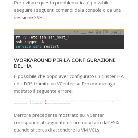
Per evitare questa probblematica è possibile
eseguire i seguenti comandi dalla console o da una
sessione SSH:
Shell
0
rm
-
v
/
etc
/
ssh
/
ssh_host_
*
1
ssh
-
keygen
-
A
2
service 
sshd 
restart
WORKAROUND PER LA CONFIGURAZIONE
DEL HA
È possibile che dopo aver configurato un cluster HA
ed il DRS tramite un VCenter su Proxmox venga
mostato il seguente errore:
L’errore precedente mostrato sul VCenter
corrisponde al seguente errore riportato dall’ESXi
quando si cerca di accendere la VM VCLs: