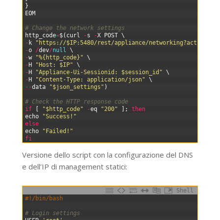
44
}
45
EOM
46
47
# Change the network settings
48
http_code
=
$
(
curl
-
s
-
X
POST
\
49
-
k
"https://$IP:5480/rest/appliance/networking?action=ch
50
-
o
/
dev
/
null
\
51
-
w
"%{http_code}"
\
52
-
H
"Host: $IP"
\
53
-
H
"Appliance-Ui-Sessionid: $session_id"
\
54
-
H
"Content-Type: application/json"
\
55
--
data
"$json_settings"
)
56
57
# Check the HTTP response code
58
if
[
"$http_code"
-
eq
"200"
]
;
then
59
echo
"Success!"
60
else
61
echo
"Failed!"
62
fi
Versione dello script con la configurazione del DNS
e dell’IP di management statici:
Shell
0
#!/bin/bash
1
2
# Login settings