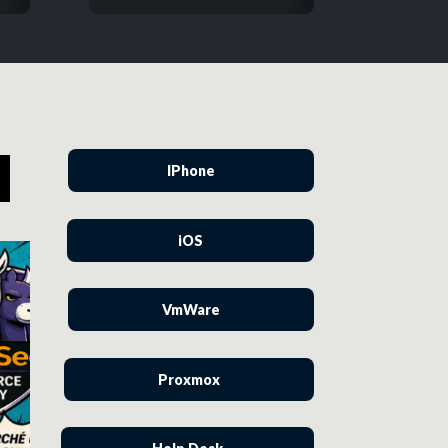
IPhone
iOS
VmWare
Proxmox