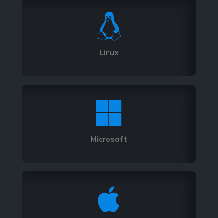

Linux

Microsoft
