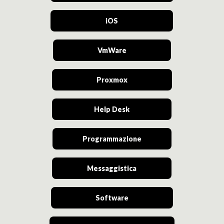
iOS
VmWare
Proxmox
Help Desk
Programmazione
Messaggistica
Software