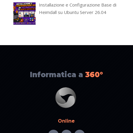
Installazione e Configurazione Base di
Heimdall su Ubuntu Server 26.04
Informatica a
360°
Online