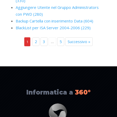
(330)
Aggiungere Utente nel Gruppo Administrators
con PWD (280)
Backup Cartella con inserimento Data (604)
BlackList per ISA Server 2004-2006 (229)
2
3
…
5
Successivo »
1
Informatica a
360°