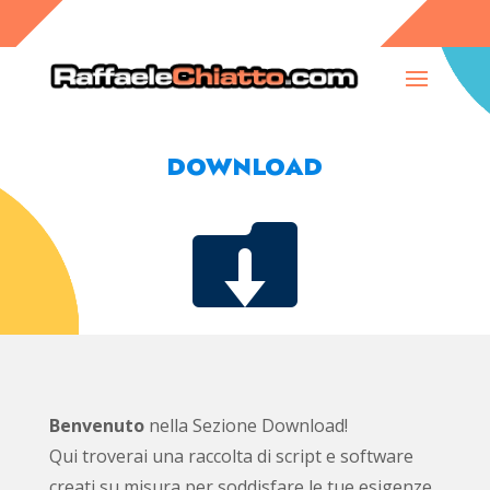
DOWNLOAD

Benvenuto
nella Sezione Download!
Qui troverai una raccolta di script e software
creati su misura per soddisfare le tue esigenze