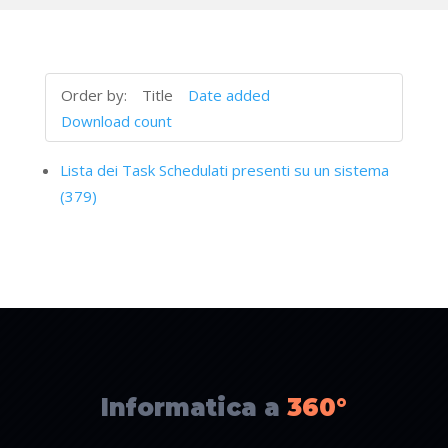
Order by:
Title
Date added
Download count
Lista dei Task Schedulati presenti su un sistema
(379)
Informatica a
360°