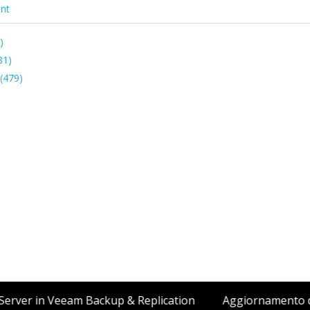
nt
)
81)
 (479)
oft SQL Server in Veeam Backup & Replication
Aggiorna