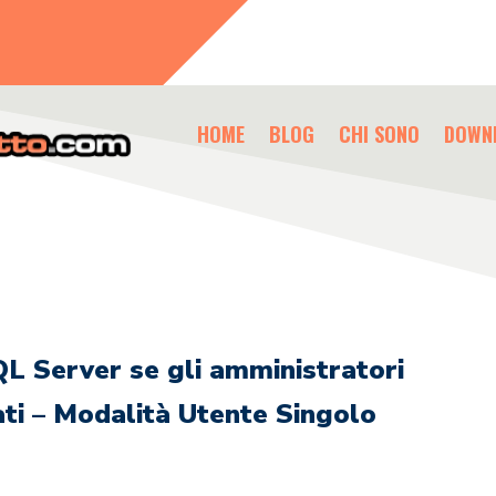
HOME
BLOG
CHI SONO
DOWN
QL Server se gli amministratori
ati – Modalità Utente Singolo
i