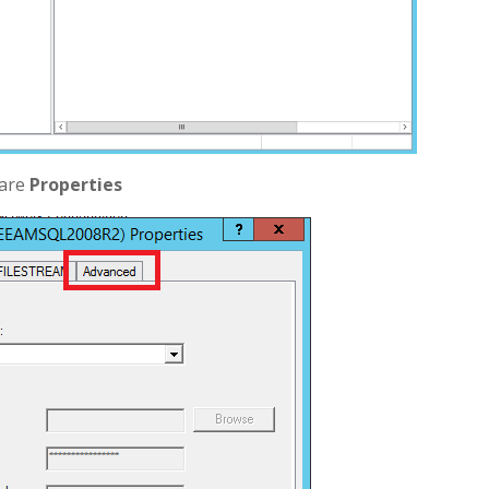
nare
Properties