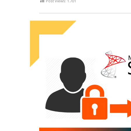
Post Views:
1.701