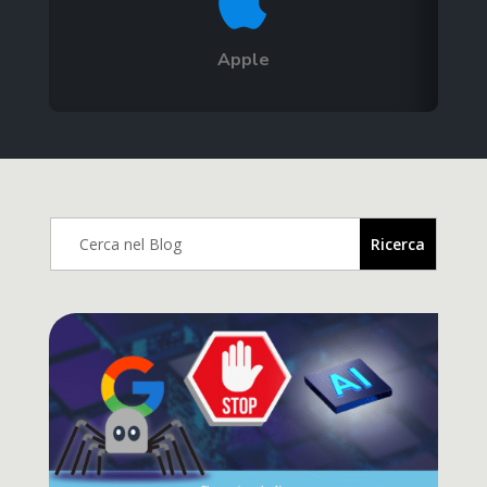

Apple