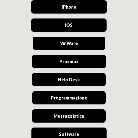
IPhone
iOS
VmWare
Proxmox
Help Desk
Programmazione
Messaggistica
Software