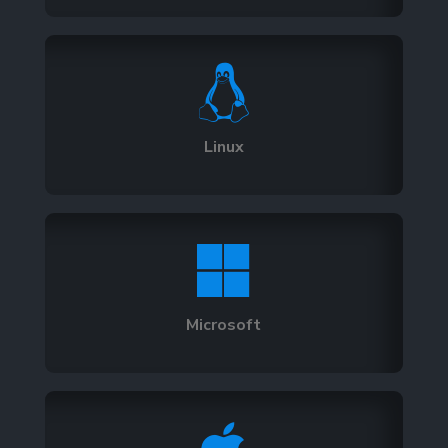

Linux

Microsoft