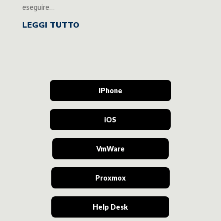
eseguire...
LEGGI TUTTO
IPhone
iOS
VmWare
Proxmox
Help Desk