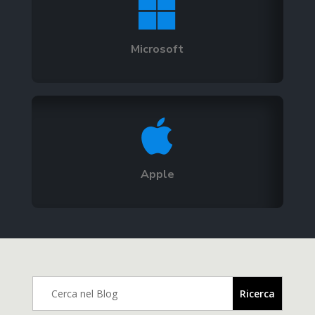

Microsoft

Apple