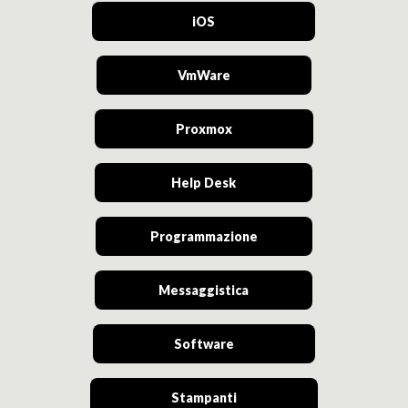
iOS
VmWare
Proxmox
Help Desk
Programmazione
Messaggistica
Software
Stampanti