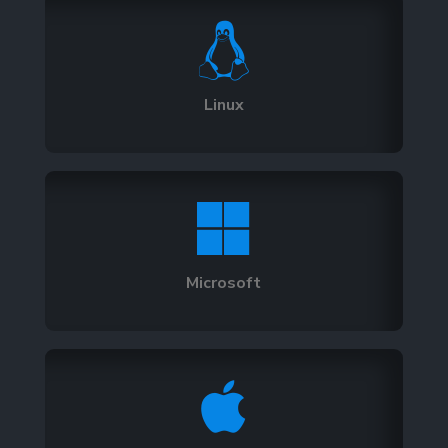

Linux

Microsoft
