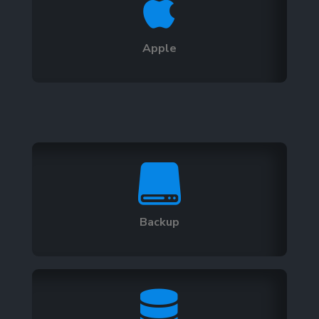

Apple

Backup
