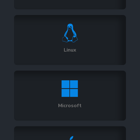

Linux

Microsoft