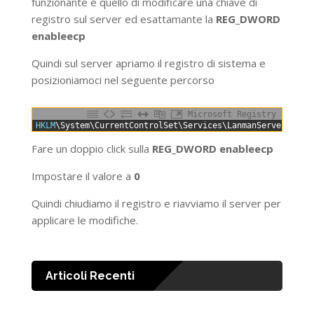
funzionante è quello di modificare una chiave di
registro sul server ed esattamante la
REG_DWORD
enableecp
Quindi sul server apriamo il registro di sistema e
posizioniamoci nel seguente percorso
Microsoft Registry
0
HKLM
\System\CurrentControlSet\Services\LanmanServer\Para
Fare un doppio click sulla
REG_DWORD enableecp
Impostare il valore a
0
Quindi chiudiamo il registro e riavviamo il server per
applicare le modifiche.
Articoli Recenti