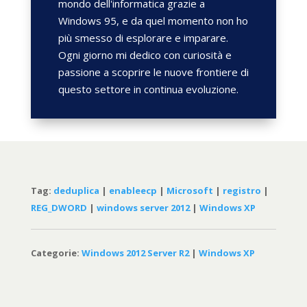
mondo dell'informatica grazie a
Windows 95, e da quel momento non ho
più smesso di esplorare e imparare.
Ogni giorno mi dedico con curiosità e
passione a scoprire le nuove frontiere di
questo settore in continua evoluzione.
Tag:
deduplica
|
enableecp
|
Microsoft
|
registro
|
REG_DWORD
|
windows server 2012
|
Windows XP
Categorie:
Windows 2012 Server R2
|
Windows XP