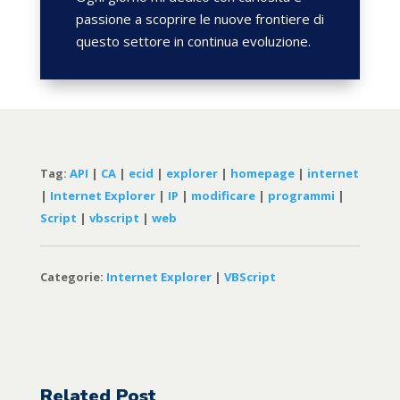
passione a scoprire le nuove frontiere di
questo settore in continua evoluzione.
Tag:
API
|
CA
|
ecid
|
explorer
|
homepage
|
internet
|
Internet Explorer
|
IP
|
modificare
|
programmi
|
Script
|
vbscript
|
web
Categorie:
Internet Explorer
|
VBScript
Related Post