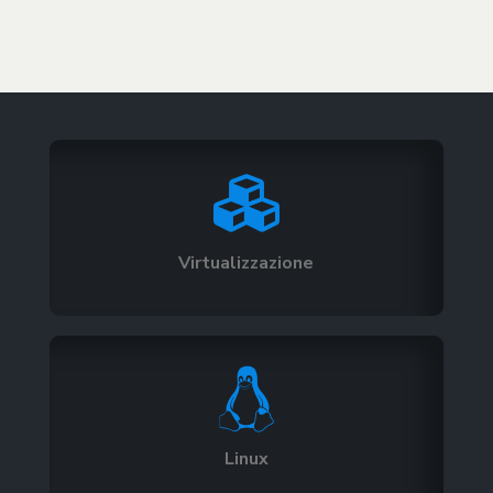

Virtualizzazione

Linux