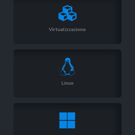

Virtualizzazione

Linux
