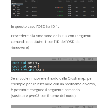
In questo caso l’OSD ha ID 1.
Procedere alla rimozione dell’OSD con i seguenti
comandi: (sostituire 1 con l’ID dell’OSD da
rimuovere)
Shell
0
ceph 
osd 
destroy
1
1
ceph 
osd 
purge
1
2
ceph 
auth 
del 
osd
.
1
Se si vuole rimuovere il nodo dalla Crush map, per
esempio per reinstallarlo con un hostname diverso,
è possibile eseguire il seguente comando
(sostituire pve03 con il nome del nodo):
Shell