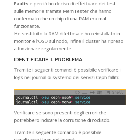
Faults
e perciò ho deciso di effettuare dei test
sulle memorie tramite MemTester che hanno
confermato che un chip di una RAM era mal
funzionante.
Ho sostituito la RAM difettosa e ho reinstallato in
monitor e l’OSD sul nodo, infine il cluster ha ripreso
a funzionare regolarmente.
IDENTIFICARE IL PROBLEMA
Tramite i seguenti comandi è possibile verificare i
logs nel journal di systemd dei servizi Ceph falliti:
Shell
0
journalctl
-
xeu 
ceph
-
osd
@
*
.service
1
journalctl
-
xeu 
ceph
-
mon
@
*
.service
Verificare se sono presenti degli errori che
potrebbero indicare la corruzione di rocksdb.
Tramite il seguente comando è possibile
visualizzare i logs del kernel: