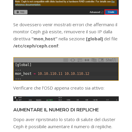
Se dovessero venir mostrati errori che affermano il
monitor Ceph già esiste, rimuovere il suo IP dalla
direttiva
“mon_host”
nella sezione
[global]
del file
/etc/ceph/ceph.conf
:
Shell
0
[
global
]
1
.
.
.
2
mon_host
=
10.10.110.11
10.10.110.12
3
.
.
.
Verificare che l’OSD appena creato sia attivo:
AUMENTARE IL NUMERO DI REPLICHE
Dopo aver ripristinato lo stato di salute del cluster
Ceph è possibile aumentare il numero di repliche.