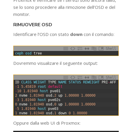
se lo sono procedere alla rimozione dell’OSD e del
monitor.
RIMUOVERE OSD
Identificare l’OSD con stato
down
con il comando:
Shell
0
ceph 
osd 
tree
Dovremmo visualizare il seguente output:
Shell
0
ID
CLASS
WEIGHT 
TYPE
NAME 
STATUS 
REWEIGHT 
PRI
-
AFF
1
-
1
5.45819
root 
default
2
-
10
1.81940
host 
pve01
3
2
nvme
1.81940
osd
.
2
up
1.00000
1.00000
4
-
3
1.81940
host 
pve02s
5
0
nvme
1.81940
osd
.
0
up
1.00000
1.00000
6
-
5
1.81940
host 
pve03
7
1
nvme
1.81940
osd
.
1
down
0
1.00000
Oppure dalla web UI di Proxmox: