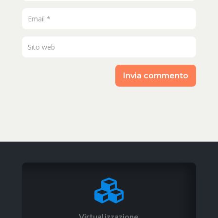
Invia commento

Virtualizzazione