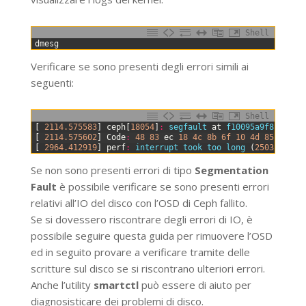
Shell
0
dmesg
Verificare se sono presenti degli errori simili ai
seguenti:
Shell
0
[
2114.575583
]
ceph
[
18054
]
:
segfault 
at
f10095a9f8 
ip
00
1
[
2114.575602
]
Code
:
48
83
ec
18
4c
8b
6f
10
4d
85
ed
0f
2
[
2964.412919
]
perf
:
interrupt 
took 
too 
long
(
2503
>
250
Se non sono presenti errori di tipo
Segmentation
Fault
è possibile verificare se sono presenti errori
relativi all’IO del disco con l’OSD di Ceph fallito.
Se si dovessero riscontrare degli errori di IO, è
possibile seguire questa guida per rimuovere l’OSD
ed in seguito provare a verificare tramite delle
scritture sul disco se si riscontrano ulteriori errori.
Anche l’utility
smartctl
può essere di aiuto per
diagnosisticare dei problemi di disco.