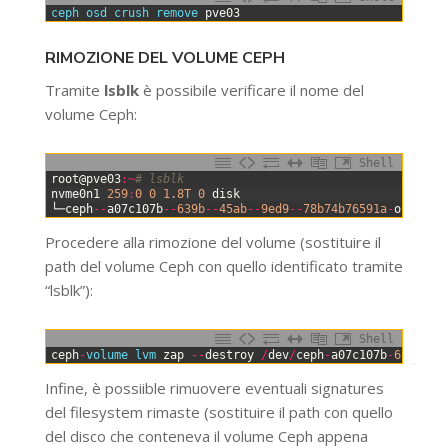
0
ceph 
osd 
crush 
remove 
pve03
RIMOZIONE DEL VOLUME CEPH
Tramite
lsblk
è possibile verificare il nome del
volume Ceph:
Shell
0
root
@
pve03
:
~
# lsblk
1
nvme0n1
259
:
0
0
1.8T
0
disk
2
└─
ceph
--
a07c107b
--
639b
--
45ab
--
9ed9
--
78b74b76591a
-
osd
--
bl
Procedere alla rimozione del volume (sostituire il
path del volume Ceph con quello identificato tramite
“lsblk”):
Shell
0
ceph
-
volume 
lvm 
zap
--
destroy
/
dev
/
ceph
-
a07c107b
-
639b
-
45
Infine, è possiible rimuovere eventuali signatures
del filesystem rimaste (sostituire il path con quello
del disco che conteneva il volume Ceph appena