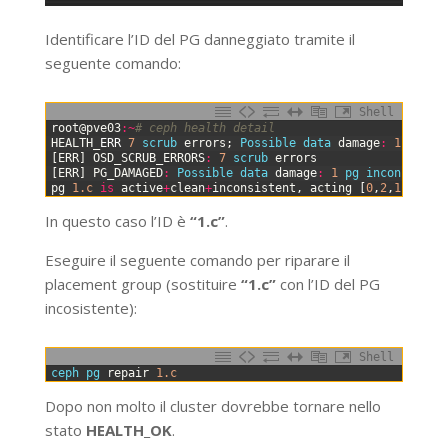
Identificare l’ID del PG danneggiato tramite il
seguente comando:
Shell
0
root
@
pve03
:
~
# ceph health detail
1
HEALTH
_
ERR
7
scrub 
errors
;
Possible 
data 
damage
:
1
pg 
in
2
[
ERR
]
OSD_SCRUB_ERRORS
:
7
scrub 
errors
3
[
ERR
]
PG_DAMAGED
:
Possible 
data 
damage
:
1
pg 
inconsisten
4
pg
1.c
is
active
+
clean
+
inconsistent
,
acting
[
0
,
2
,
1
]
In questo caso l’ID è
“1.c”
.
Eseguire il seguente comando per riparare il
placement group (sostituire
“1.c”
con l’ID del PG
incosistente):
Shell
0
ceph 
pg 
repair
1.c
Dopo non molto il cluster dovrebbe tornare nello
stato
HEALTH_OK
.