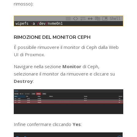
rimosso):
Shell
0
wipefs
-
a
/
dev
/
nvme0n1
RIMOZIONE DEL MONITOR CEPH
È possibile rimuovere il monitor di Ceph dalla Web
UI di Proxmox.
Navigare nella sezione
Monitor
di Ceph,
selezionare il monitor da rimuovere e cliccare su
Destroy
:
Infine confermare cliccando
Yes
: