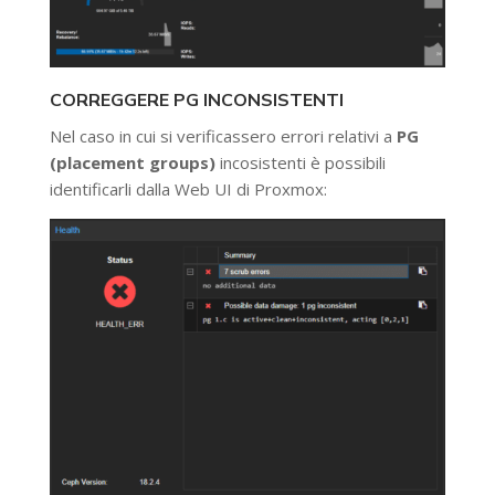
CORREGGERE PG INCONSISTENTI
Nel caso in cui si verificassero errori relativi a
PG
(placement groups)
incosistenti è possibili
identificarli dalla Web UI di Proxmox: