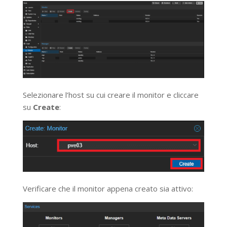
Selezionare l’host su cui creare il monitor e cliccare
su
Create
:
Verificare che il monitor appena creato sia attivo: