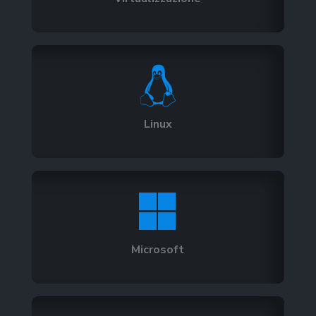

Linux

Microsoft