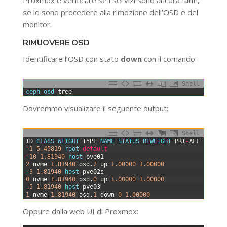
se lo sono procedere alla rimozione dell’OSD e del
monitor.
RIMUOVERE OSD
Identificare l’OSD con stato
down
con il comando:
Shell
0
ceph 
osd 
tree
Dovremmo visualizare il seguente output:
Shell
0
ID
CLASS
WEIGHT 
TYPE
NAME 
STATUS 
REWEIGHT 
PRI
-
AFF
1
-
1
5.45819
root 
default
2
-
10
1.81940
host 
pve01
3
2
nvme
1.81940
osd
.
2
up
1.00000
1.00000
4
-
3
1.81940
host 
pve02s
5
0
nvme
1.81940
osd
.
0
up
1.00000
1.00000
6
-
5
1.81940
host 
pve03
7
1
nvme
1.81940
osd
.
1
down
0
1.00000
Oppure dalla web UI di Proxmox: