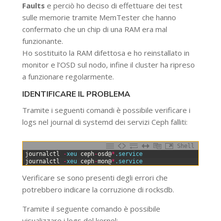
Faults
e perciò ho deciso di effettuare dei test
sulle memorie tramite MemTester che hanno
confermato che un chip di una RAM era mal
funzionante.
Ho sostituito la RAM difettosa e ho reinstallato in
monitor e l’OSD sul nodo, infine il cluster ha ripreso
a funzionare regolarmente.
IDENTIFICARE IL PROBLEMA
Tramite i seguenti comandi è possibile verificare i
logs nel journal di systemd dei servizi Ceph falliti:
Shell
0
journalctl
-
xeu 
ceph
-
osd
@
*
.service
1
journalctl
-
xeu 
ceph
-
mon
@
*
.service
Verificare se sono presenti degli errori che
potrebbero indicare la corruzione di rocksdb.
Tramite il seguente comando è possibile
visualizzare i logs del kernel: