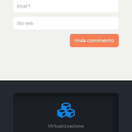
Invia commento

Virtualizzazione