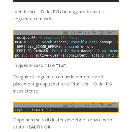
Identificare l’ID del PG danneggiato tramite il
seguente comando:
Shell
0
root
@
pve03
:
~
# ceph health detail
1
HEALTH
_
ERR
7
scrub 
errors
;
Possible 
data 
damage
:
1
pg 
in
2
[
ERR
]
OSD_SCRUB_ERRORS
:
7
scrub 
errors
3
[
ERR
]
PG_DAMAGED
:
Possible 
data 
damage
:
1
pg 
inconsisten
4
pg
1.c
is
active
+
clean
+
inconsistent
,
acting
[
0
,
2
,
1
]
In questo caso l’ID è
“1.c”
.
Eseguire il seguente comando per riparare il
placement group (sostituire
“1.c”
con l’ID del PG
incosistente):
Shell
0
ceph 
pg 
repair
1.c
Dopo non molto il cluster dovrebbe tornare nello
stato
HEALTH_OK
.