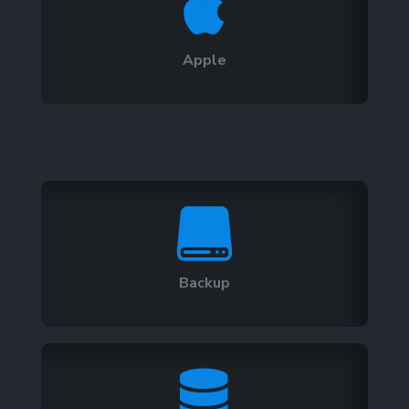

Apple

Backup
