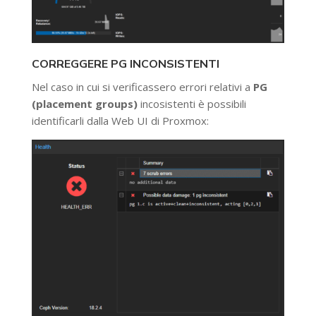
CORREGGERE PG INCONSISTENTI
Nel caso in cui si verificassero errori relativi a
PG
(placement groups)
incosistenti è possibili
identificarli dalla Web UI di Proxmox: