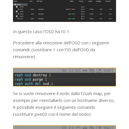
In questo caso l’OSD ha ID 1.
Procedere alla rimozione dell’OSD con i seguenti
comandi: (sostituire 1 con l’ID dell’OSD da
rimuovere)
Shell
0
ceph 
osd 
destroy
1
1
ceph 
osd 
purge
1
2
ceph 
auth 
del 
osd
.
1
Se si vuole rimuovere il nodo dalla Crush map, per
esempio per reinstallarlo con un hostname diverso,
è possibile eseguire il seguente comando
(sostituire pve03 con il nome del nodo):
Shell