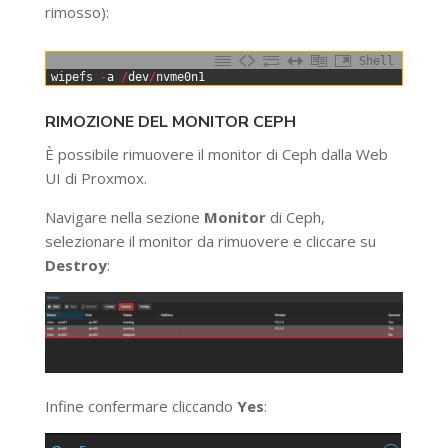
rimosso):
Shell
0
wipefs
-
a
/
dev
/
nvme0n1
RIMOZIONE DEL MONITOR CEPH
È possibile rimuovere il monitor di Ceph dalla Web
UI di Proxmox.
Navigare nella sezione
Monitor
di Ceph,
selezionare il monitor da rimuovere e cliccare su
Destroy
:
Infine confermare cliccando
Yes
: