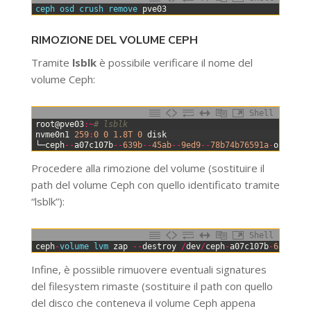
0
ceph 
osd 
crush 
remove 
pve03
RIMOZIONE DEL VOLUME CEPH
Tramite
lsblk
è possibile verificare il nome del
volume Ceph:
Shell
0
root
@
pve03
:
~
# lsblk
1
nvme0n1
259
:
0
0
1.8T
0
disk
2
└─
ceph
--
a07c107b
--
639b
--
45ab
--
9ed9
--
78b74b76591a
-
osd
--
bl
Procedere alla rimozione del volume (sostituire il
path del volume Ceph con quello identificato tramite
“lsblk”):
Shell
0
ceph
-
volume 
lvm 
zap
--
destroy
/
dev
/
ceph
-
a07c107b
-
639b
-
45
Infine, è possiible rimuovere eventuali signatures
del filesystem rimaste (sostituire il path con quello
del disco che conteneva il volume Ceph appena