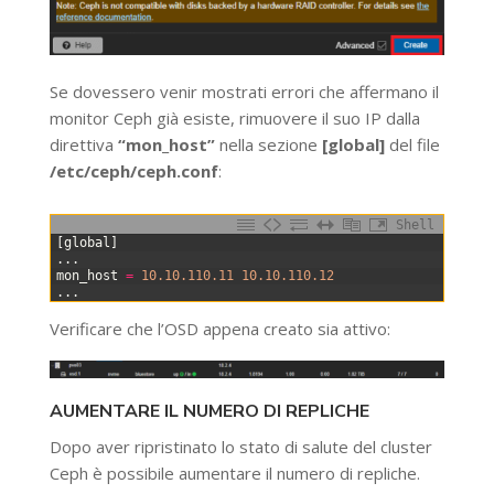
Se dovessero venir mostrati errori che affermano il
monitor Ceph già esiste, rimuovere il suo IP dalla
direttiva
“mon_host”
nella sezione
[global]
del file
/etc/ceph/ceph.conf
:
Shell
0
[
global
]
1
.
.
.
2
mon_host
=
10.10.110.11
10.10.110.12
3
.
.
.
Verificare che l’OSD appena creato sia attivo:
AUMENTARE IL NUMERO DI REPLICHE
Dopo aver ripristinato lo stato di salute del cluster
Ceph è possibile aumentare il numero di repliche.