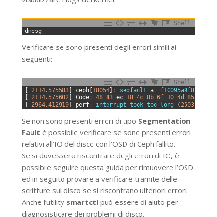
Shell
0
dmesg
Verificare se sono presenti degli errori simili ai
seguenti:
Shell
0
[
2114.575583
]
ceph
[
18054
]
:
segfault 
at
f10095a9f8 
ip
00
1
[
2114.575602
]
Code
:
48
83
ec
18
4c
8b
6f
10
4d
85
ed
0f
2
[
2964.412919
]
perf
:
interrupt 
took 
too 
long
(
2503
>
250
Se non sono presenti errori di tipo
Segmentation
Fault
è possibile verificare se sono presenti errori
relativi all’IO del disco con l’OSD di Ceph fallito.
Se si dovessero riscontrare degli errori di IO, è
possibile seguire questa guida per rimuovere l’OSD
ed in seguito provare a verificare tramite delle
scritture sul disco se si riscontrano ulteriori errori.
Anche l’utility
smartctl
può essere di aiuto per
diagnosisticare dei problemi di disco.