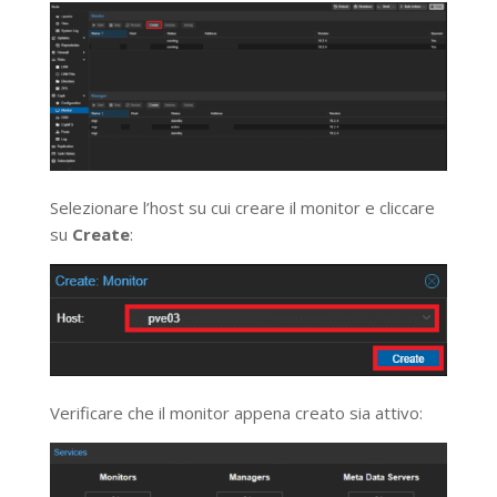
Selezionare l’host su cui creare il monitor e cliccare
su
Create
:
Verificare che il monitor appena creato sia attivo: