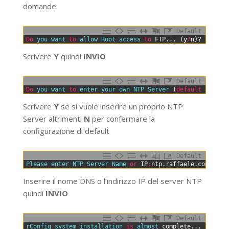
domande:
Default
0
Do
you 
want 
to
allow 
Root 
access 
to
FTP
.
.
.
(
y
/
n
)
?
Scrivere
Y
quindi
INVIO
Default
0
Do
you 
want 
to
enter 
your 
own 
NTP 
Server
(
default
is
tim
Scrivere
Y
se si vuole inserire un proprio NTP
Server altrimenti
N
per confermare la
configurazione di default
Default
0
Please 
enter 
NTP 
Server 
Name 
or
IP
:
ntp
.
raffaele
.
com
Inserire il nome DNS o l’indirizzo IP del server NTP
quindi
INVIO
Default
0
rConfig 
system 
installation 
is
almost 
complete
.
.
.