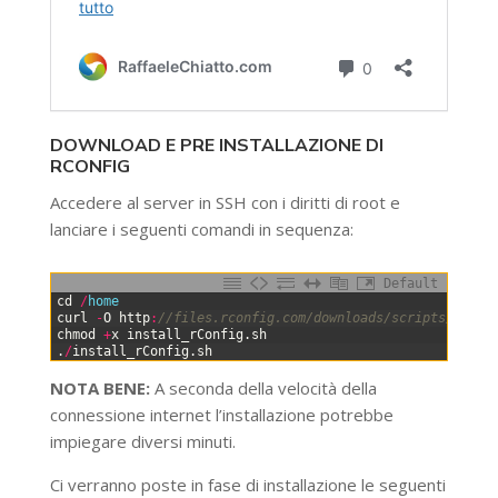
DOWNLOAD E PRE INSTALLAZIONE DI
RCONFIG
Accedere al server in SSH con i diritti di root e
lanciare i seguenti comandi in sequenza:
Default
0
cd
/
home
1
curl
-
O
http
:
//files.rconfig.com/downloads/scripts/insta
2
chmod
+
x
install_rConfig
.
sh
3
.
/
install_rConfig
.
sh
NOTA BENE:
A seconda della velocità della
connessione internet l’installazione potrebbe
impiegare diversi minuti.
Ci verranno poste in fase di installazione le seguenti