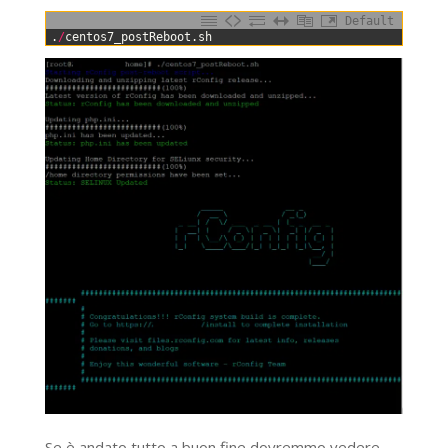
Default
0
.
/
centos7_postReboot
.
sh
Se è andato tutto a buon fine dovremmo vedere