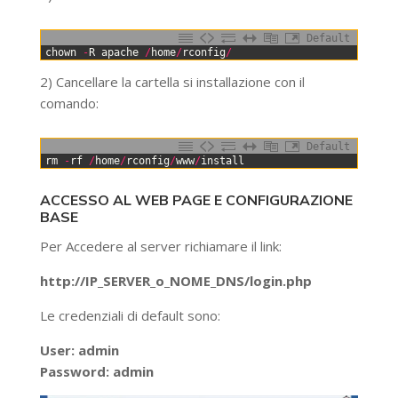
Default
0
chown
-
R
apache
/
home
/
rconfig
/
2) Cancellare la cartella si installazione con il
comando:
Default
0
rm
-
rf
/
home
/
rconfig
/
www
/
install
ACCESSO AL WEB PAGE E CONFIGURAZIONE
BASE
Per Accedere al server richiamare il link:
http://IP_SERVER_o_NOME_DNS/login.php
Le credenziali di default sono:
User: admin
Password: admin