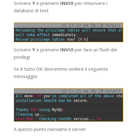
Scrivere
Y
e premere
INVIO
per rimuovere i
database di test
Default
0
Reloading 
the 
privilege 
tables 
will 
ensure 
that 
all 
chan
1
will 
take 
effect 
immediately
.
2
Reload 
privilege 
tables 
now
?
[
Y
/
n
]
Scrivere
Y
e premere
INVIO
per fare un flush dei
privilegi
Se è tutto OK dovremmo vedere il seguente
messaggio:
Default
0
All 
done
!
If
you
'
ve 
completed 
all 
of 
the 
above 
steps
,
yo
1
installation 
should 
now 
be 
secure
.
2
3
Thanks 
for
using 
MySQL
!
4
Cleaning 
up
.
.
.
5
<<<
<
End
-
Checking 
CentOS 
version
.
.
.
>>
A questo punto riavviamo il server