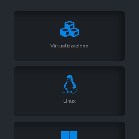

Virtualizzazione

Linux