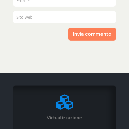
Invia commento

Virtualizzazione