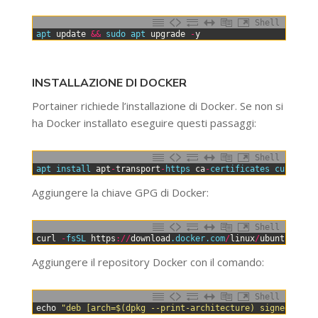
Shell
0
apt 
update
&&
sudo 
apt 
upgrade
-
y
INSTALLAZIONE DI DOCKER
Portainer richiede l’installazione di Docker. Se non si
ha Docker installato eseguire questi passaggi:
Shell
0
apt 
install 
apt
-
transport
-
https 
ca
-
certificates 
curl 
sof
Aggiungere la chiave GPG di Docker:
Shell
0
curl
-
fsSL 
https
:
/
/
download
.docker
.com
/
linux
/
ubuntu
/
gpg
Aggiungere il repository Docker con il comando:
Shell
0
echo
"deb [arch=$(dpkg --print-architecture) signed-by=/